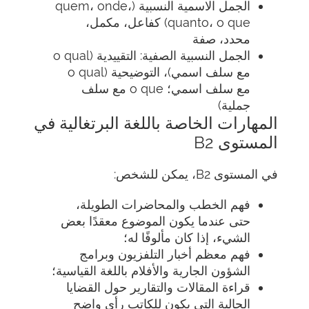
الجمل الاسمية النسبية (quem، onde،
quanto، o que) كفاعل، مكمل،
محدد، صفة
الجمل النسبية الصفية: التقييدية (o qual
مع سلف اسمي)، التوضيحية (o qual
مع سلف اسمي؛ o que مع سلف
جملية)
المهارات الخاصة باللغة البرتغالية في
المستوى B2
في المستوى B2، يمكن للشخص:
فهم الخطب والمحاضرات الطويلة،
حتى عندما يكون الموضوع معقدًا بعض
الشيء، إذا كان مألوفًا له؛
فهم معظم أخبار التلفزيون وبرامج
الشؤون الجارية والأفلام باللغة القياسية؛
قراءة المقالات والتقارير حول القضايا
الحالية التي يكون للكاتب رأي واضح