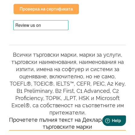
B1, B2, C1 и C2. За изучаващите
Проверка на сертификата
арабски език разбирането на скалата
на CEFR осигурява ясна пътна карта
за уменията, които трябва да се
развиват на всеки етап. На ниво А2
учащите могат да разбират
изречения и често използвани изрази,
Всички търговски марки, марки за услуги,
свързани с области от най-близко
търговски наименования, наименования на
значение, като лична и семейна
изпити, имена на софтуер и системи за
информация, пазаруване, местна
оценяване, включително, но не само,
география и заетост. Те могат да
TOEFL®, TOEIC®, IELTS™, CEFR, PEIC, A2 Key,
общуват при изпълнението на прости
B1 Preliminary, B2 First, C1 Advanced, C2
и рутинни задачи, изискващи пряк
Proficiency, TOPIK, JLPT, HSK и Microsoft
обмен на информация по познати
Excel®, са собственост на съответните им
теми. Тази рамка осигурява
притежатели.
структурирана прогресия в
Прочетете пълния текст на Декларацията за
усвояването на арабските езикови
търговските марки
умения.