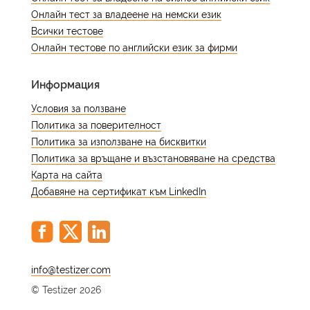
информация за тяхната структура,
Онлайн тест за владеене на немски език
предимства и как те могат да
Всички тестове
подпомогнат пътуването ви в
Онлайн тестове по английски език за фирми
изучаването на езика.
Информация
Какво представлява
Условия за ползване
скалата на CEFR и как се
Политика за поверителност
прилага при арабския
Политика за използване на бисквитки
език?
Политика за връщане и възстановяване на средства
Карта на сайта
Добавяне на сертификат към LinkedIn
Общата европейска референтна
рамка за езиците (CEFR) е
стандартизирано ръководство, което
се използва за измерване на
@
езиковите познания в Европа, а все
© Testizer 2026
повече и по света. Тя категоризира
езиковите умения в шест нива: A1, A2,