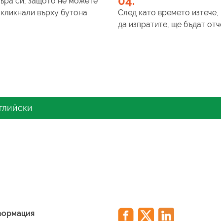
04.
зъра си, защото не можете
 кликнали върху бутона
След като времето изтече, 
да изпратите, ще бъдат от
нглийски
 владеене на бизнес английски? Това изчерпателн
по бизнес английски B1 - онлайн инструмент за оце
нален контекст.
нивото B1 по бизнес а
формация