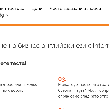
чки тестове
Цени
Често задавани въпроси
bg
е на бизнес английски език: Inter
ете теста!
03.
и въпрос има няколко
Можете да поставите теста
тях е верен.
бутона „Пауза“. Моля, обър
спрян само след като отго