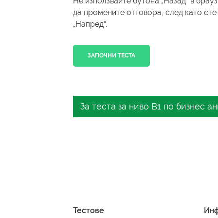
Не използвайте бутона „Назад“ в брау
да промените отговора, след като сте
„Напред“.
ЗАПОЧНИ ТЕСТА
За теста за ниво B1 по бизнес а
Искате да оцените нивото си на
задълбочени познания за теста 
езиковите ви умения в професио
Разбиране на 
Тестове
Ин