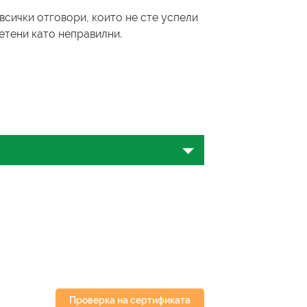
всички отговори, които не сте успели
четени като неправилни.
о ръководство ще ви предостави
няване, предназначен да оцени
нглийски език
Проверка на сертификата