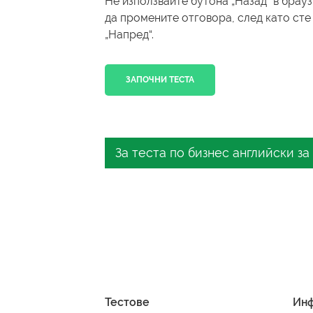
Не използвайте бутона „Назад“ в брау
да промените отговора, след като сте
„Напред“.
ЗАПОЧНИ ТЕСТА
За теста по бизнес английски за
Искате ли да проверите нивото 
английски? Не търсете повече! 
могат да ви бъдат от полза. Не
ценни сведения и ресурси за по
Защо да теств
Тестове
Ин