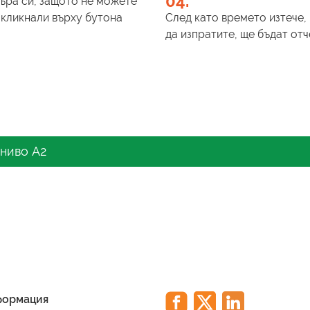
04.
зъра си, защото не можете
 кликнали върху бутона
След като времето изтече, 
да изпратите, ще бъдат от
 ниво А2
си на владеене на английски език? Искате ли да п
В тази статия ще разгледаме света на онлайн тестов
зависимо дали сте начинаещ или напреднал, това р
добряване на вашите способности по английски ези
ате английския си ези
формация