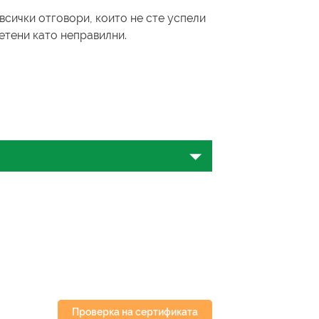
всички отговори, които не сте успели
четени като неправилни.
одобрите уменията си по бизнес
ете по английски език и как те
ъководство ще ви предостави
к.
к онлайн?
Проверка на сертификата