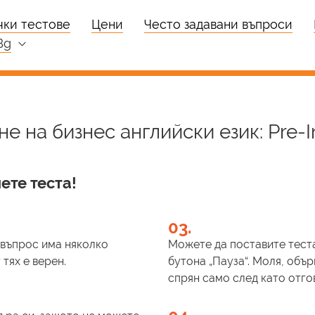
чки тестове
Цени
Често задавани въпроси
bg
е на бизнес английски език: Pre-I
ете теста!
03.
и въпрос има няколко
Можете да поставите теста
тях е верен.
бутона „Пауза“. Моля, обър
спрян само след като отго