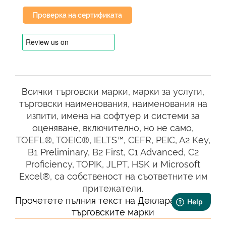
Проверка на сертификата
Как работи онлайн тестът по
английски език?
Тестът се провежда изцяло онлайн и
е достъпен чрез уеб браузър. Той се
състои от поредица от въпроси с
избор между няколко отговора,
Всички търговски марки, марки за услуги,
които оценяват граматиката,
търговски наименования, наименования на
лексиката, уменията за четене с
изпити, имена на софтуер и системи за
разбиране и слушане. Тестът е
оценяване, включително, но не само,
времеви и обикновено отнема около
TOEFL®, TOEIC®, IELTS™, CEFR, PEIC, A2 Key,
60 минути. След като приключите
B1 Preliminary, B2 First, C1 Advanced, C2
теста, ще получите резултатите си
Proficiency, TOPIK, JLPT, HSK и Microsoft
незабавно, което ще ви осигури
Excel®, са собственост на съответните им
точна оценка на нивото на владеене
притежатели.
на бизнес английски език.
Прочетете пълния текст на Декларацията за
търговските марки
Защо трябва да тествате