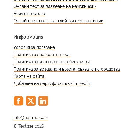
на ниво upper-intermediate или
Онлайн тест за владеене на немски език
advanced, този тест ще ви помогне
Всички тестове
да оцените и удостоверите знанията
Онлайн тестове по английски език за фирми
си по английски език на ниво B2.
Информация
Въведение в теста
Условия за ползване
Политика за поверителност
Онлайн тестът по бизнес английски
Политика за използване на бисквитки
език е цялостна оценка,
Политика за връщане и възстановяване на средства
предназначена да оцени езиковите
Карта на сайта
ви умения конкретно в контекста на
Добавяне на сертификат към LinkedIn
бизнес комуникацията. Той е
идеалното решение за
професионалисти, които искат да
определят нивото си на владеене на
@
английски език и да получат
© Testizer 2026
сертификат, който е широко признат
в света на бизнеса.