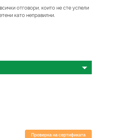
всички отговори, които не сте успели
четени като неправилни.
иво на владеене? Не търсете
ще разгледаме всичко, което
как можете да се явите на него
 от владеенето на китайски
 за теста HSK 4.
Проверка на сертификата