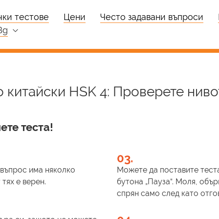
чки тестове
Цени
Често задавани въпроси
bg
о китайски HSK 4: Проверете ниво
ете теста!
03.
и въпрос има няколко
Можете да поставите теста
тях е верен.
бутона „Пауза“. Моля, обър
спрян само след като отго