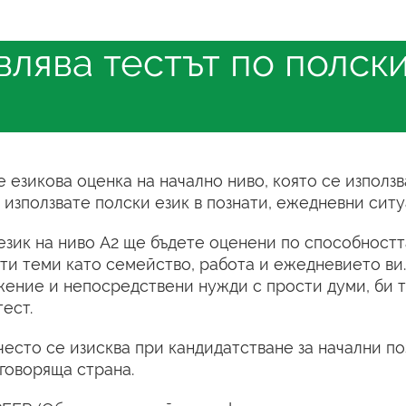
лява тестът по полски
е езикова оценка на начално ниво, която се използва
използвате полски език в познати, ежедневни ситу
език на ниво А2 ще бъдете оценени по способностт
ати теми като семейство, работа и ежедневието ви
жение и непосредствени нужди с прости думи, би 
ест.
 често се изисква при кандидатстване за начални п
говоряща страна.