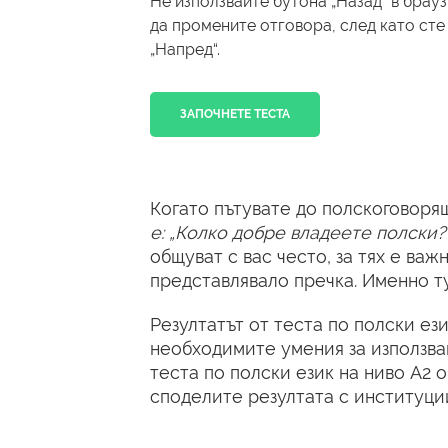
Не използвайте бутона „Назад“ в брау
да промените отговора, след като сте
„Напред“.
ЗАПОЧНЕТЕ ТЕСТА
Когато пътувате до полскоговоря
е: „Колко добре владеете полски?
общуват с вас често, за тях е ва
представлявало пречка. Именно ту
Резултатът от теста по полски ез
необходимите умения за използва
теста по полски език на ниво А2 о
споделите резултата с институции