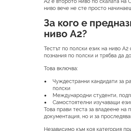
A2 е второто ниво по скалата на 
ниво вече не сте просто начинаещ
За кого е предназ
ниво A2?
Тестът по полски език на ниво A2
познания по полски и трябва да до
Това включва:
Чуждестранни кандидати за ра
полски
Международни студенти, подг
Самостоятелни изучаващи език
Това прави теста за владеене на 
документация, но и за проследява
Независимо към коя категория пр