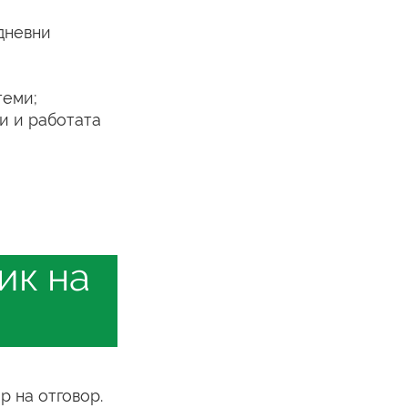
дневни
теми;
и и работата
ик на
р на отговор.