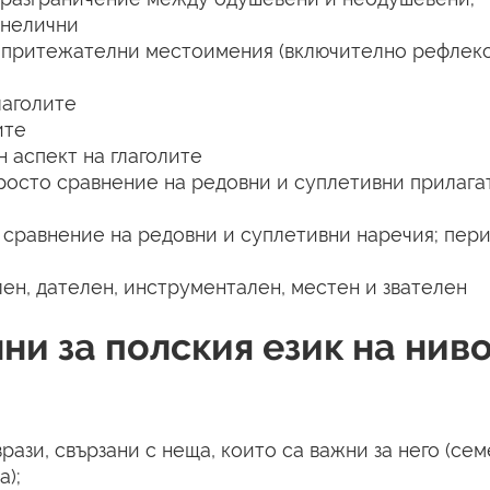
 нелични
 притежателни местоимения (включително рефлек
лаголите
ите
 аспект на глаголите
росто сравнение на редовни и суплетивни прилага
 сравнение на редовни и суплетивни наречия; пер
ен, дателен, инструментален, местен и звателен
ни за полския език на ниво
рази, свързани с неща, които са важни за него (сем
а);