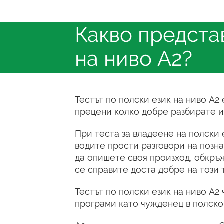
Какво представ
на ниво А2?
Тестът по полски език на ниво А2 
прецени колко добре разбирате и 
При теста за владеене на полски 
водите прости разговори на позн
да опишете своя произход, обкръ
се справите доста добре на този т
Тестът по полски език на ниво А2
програми като чужденец в полско