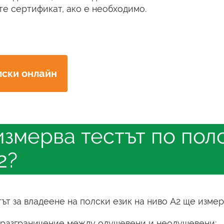
ите сертификат, ако е необходимо.
лски онлайн
измерва тестът по пол
2?
тът за владеене на полски език на ниво А2 ще измер
 разграничение между одушевени и неодушевени;