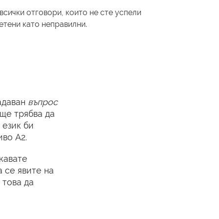
всички отговори, които не сте успели
четени като неправилни.
задаван
въпрос
ще трябва да
 език би
иво А2.
ежавате
 се явите на
 това да