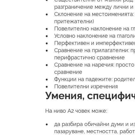
разграничение между лични и
Склонение на местоименията:
притежателни)
Повелително наклонение на г
Условно наклонение на глагол
Перфективен и имперфективен
Сравнение на прилагателни: п
перифрастично сравнение
Сравнение на наречия: просто
сравнение
Функции на падежите: родител
Повелителни изречения
Умения, специфич
На ниво А2 човек може:
да разбира обичайни думи и из
пазаруване, местността, работ