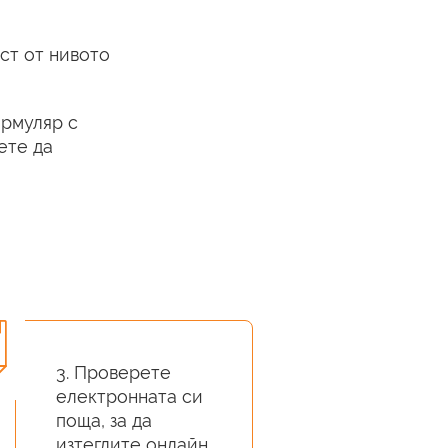
ст от нивото
ормуляр с
ете да
3. Проверете
електронната си
поща, за да
изтеглите онлайн