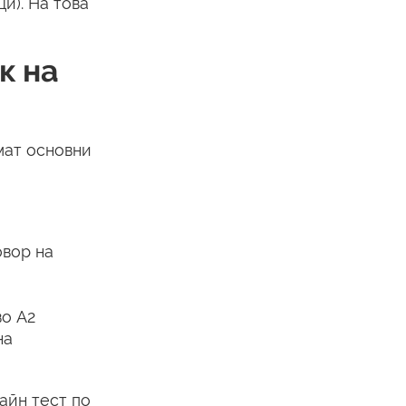
и). На това
к на
мат основни
овор на
во A2
на
айн тест по