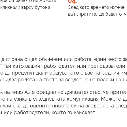
04.
зъра си, защото не можете
 кликнали върху бутона
След като времето изтече, 
да изпратите, ще бъдат от
ща страна с цел обучение или работа, един често 
“
Тъй като вашият работодател или преподаватели 
жно да преценят дали общуването с вас на родния им
к идва ролята на теста за владеене на полски на н
ик на ниво А2 е официално доказателство, че прит
не на езика в ежедневната комуникация. Можете да
нлайн, за да оцените нивото си на владеене, а след
 или работодатели, които го изискват.