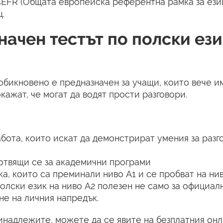
CEFR (Общата европейска референтна рамка за езиц
.
начен тестът по полски ези
 обикновено е предназначен за учащи, които вече и
кажат, че могат да водят прости разговори.
бота, които искат да демонстрират умения за разг
отвящи се за академични програми
а, които са преминали ниво A1 и се пробват на ни
полски език на ниво A2 полезен не само за официал
не на личния напредък.
инадлежите, можете да се явите на безплатния онл