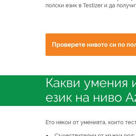
полски език в Testizer и да получ
Проверете нивото си по по
Какви умения 
език на ниво А
Ето някои от уменията, които тес
Съществителни от мъжки род: