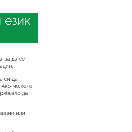
 език
, за да се
ации.
а си да
. Ако можете
трябвало да
озиции или