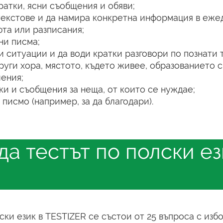
ратки, ясни съобщения и обяви;
 текстове и да намира конкретна информация в еже
та или разписания;
ни писма;
 ситуации и да води кратки разговори по познати 
руги хора, мястото, където живее, образованието с
чения;
ки и съобщения за неща, от които се нуждае;
писмо (например, за да благодари).
а тестът по полски ез
ски език в TESTIZER се състои от 25 въпроса с избо