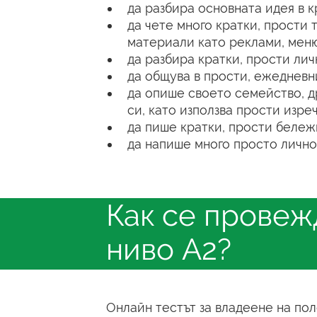
да разбира основната идея в к
да чете много кратки, прости
материали като реклами, меню
да разбира кратки, прости лич
да общува в прости, ежедневни
да опише своето семейство, д
си, като използва прости изре
да пише кратки, прости бележ
да напише много просто лично 
Как се провежд
ниво A2?
Онлайн тестът за владеене на пол