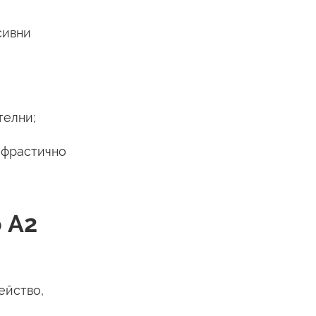
сивни
телни;
ифрастично
 A2
ейство,