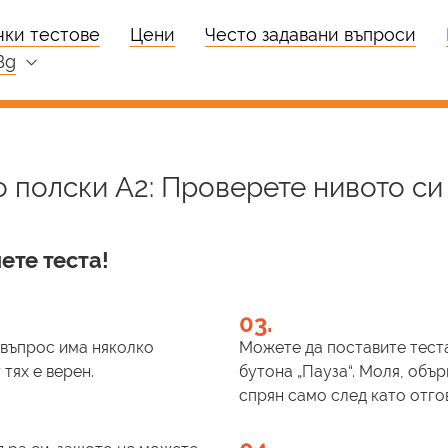
чки тестове
Цени
Често задавани въпроси
bg
о полски A2: Проверете нивото си
ете теста!
03.
и въпрос има няколко
Можете да поставите теста
тях е верен.
бутона „Пауза“. Моля, обър
спрян само след като отго