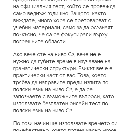
на официалния тест, който се провежда
само веднъж годишно. Защото, както
виждате, много хора се претоварват с
учебни материали, само за да осъзнаят
по-късно, че са се фокусирали върху
погрешните области.
Ако вече сте на ниво C2, вече не е
нужно да губите време в изучаване на
граматически структури. Езикът вече е
практически част от вас. Това, което
трябва да направите преди изпита по
полски език на ниво C2, е да се
запознаете с възможните въпроси, като
използвате безплатен онлайн тест по
полски език на ниво C2.
По този начин ще използвате времето си
по-ефективно, което потенциално може