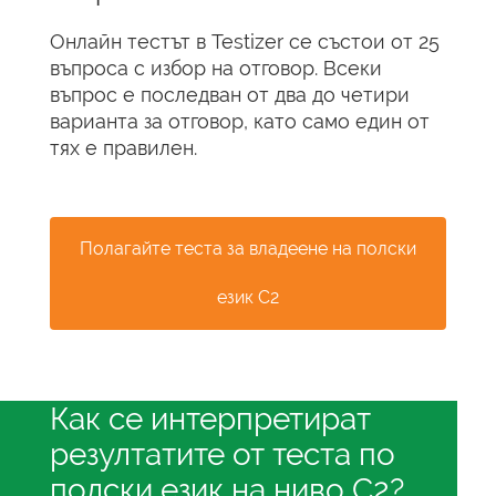
Онлайн тестът в Testizer се състои от 25
въпроса с избор на отговор. Всеки
въпрос е последван от два до четири
варианта за отговор, като само един от
тях е правилен.
Полагайте теста за владеене на полски
език C2
Как се интерпретират
резултатите от теста по
полски език на ниво C2?