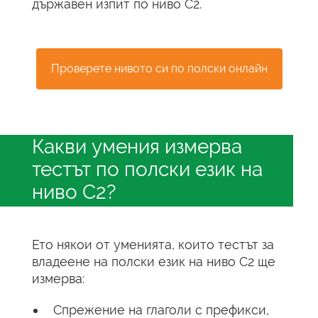
държавен изпит по ниво C2.
Проверете нивото си по полски онлайн
Какви умения измерва
тестът по полски език на
ниво C2?
Ето някои от уменията, които тестът за
владеене на полски език на ниво C2 ще
измерва:
Спрежение на глаголи с префикси,