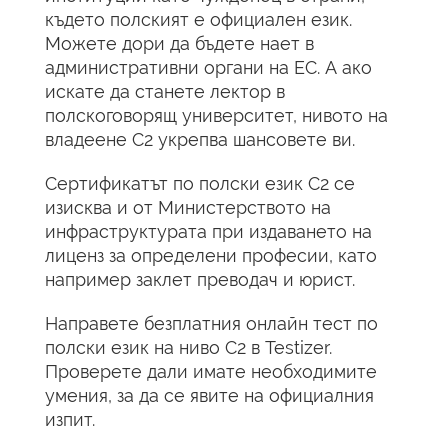
където полският е официален език.
Можете дори да бъдете нает в
административни органи на ЕС. А ако
искате да станете лектор в
полскоговорящ университет, нивото на
владеене C2 укрепва шансовете ви.
Сертификатът по полски език C2 се
изисква и от Министерството на
инфраструктурата при издаването на
лиценз за определени професии, като
например заклет преводач и юрист.
Направете безплатния онлайн тест по
полски език на ниво C2 в Testizer.
Проверете дали имате необходимите
умения, за да се явите на официалния
изпит.