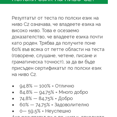
Резултатът от теста по полски език на
ниво C2 означава, че владеете езика на
високо ниво. Това е осезаемо
доказателство, че владеете езика почти
като роден. Трябва да получите поне
60% във всяка от петте области на теста
(говорене, слушане, четене, писане и
граматическа точност), за да ви бъде
присъден сертификатът по полски език
на ниво C2.
94,8% — 100% = Отлично
84,8% — 94,75% = Много добро
74,8% — 84,75% = Добро
60% — 74,75% = Задоволително
0— 59,5% = Неуспешно