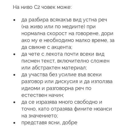
На ниво C2 човек може:
да разбира всякакъв вид устна реч
(на живо или по медиите) при
нормална скорост на говорене, дори
ако му е необходимо малко време, за
да свикне с акцента;
да чете с лекота почти всеки вид
писмен текст, включително сложен
или абстрактен материал;
да участва без усилие във всеки
разговор или дискусия и да използва
идиоми и разговорна реч по
естествен начин;
да се изразява много свободно и
точно, като отразява фините нюанси
на значението;
представя ясни, добре