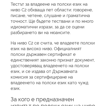
Тестът за владеене на полски език на
ниво C2 обхваща пет области: говорене,
писане, четене, слушане и граматична
точност. Ще бъдете тествани и по много
идиоматични изрази, за да се оцени
разбирането ви на нюансите.
На ниво C2 се счита, че владеете полски
език на високо ниво. Официалният
полски държавен сертификат е
единственият законно признат документ,
удостоверяващ владеенето на полски
език, и се издава от Държавната
комисия за сертифициране на
владеенето на полски език като чужд
език.
За кого е предназначен
изпитът по полски език на ниво