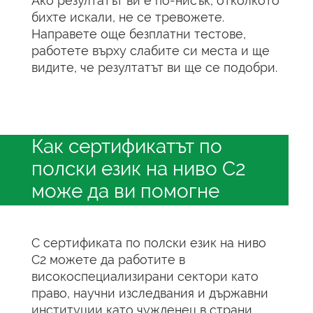
Ако резултатът ви е по-нисък, отколкото
бихте искали, не се тревожете.
Направете още безплатни тестове,
работете върху слабите си места и ще
видите, че резултатът ви ще се подобри.
Как сертификатът по
полски език на ниво C2
може да ви помогне
С сертификата по полски език на ниво
C2 можете да работите в
високоспециализирани сектори като
право, научни изследвания и държавни
институции като чужденец в страни,