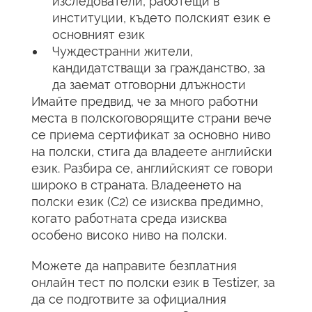
изследователи, работещи в
институции, където полският език е
основният език
Чуждестранни жители,
кандидатстващи за гражданство, за
да заемат отговорни длъжности
Имайте предвид, че за много работни
места в полскоговорящите страни вече
се приема сертификат за основно ниво
на полски, стига да владеете английски
език. Разбира се, английският се говори
широко в страната. Владеенето на
полски език (C2) се изисква предимно,
когато работната среда изисква
особено високо ниво на полски.
Можете да направите безплатния
онлайн тест по полски език в Testizer, за
да се подготвите за официалния