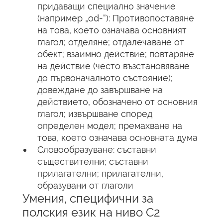
придаващи специално значение
(например „od-“): Противопоставяне
на това, което означава основният
глагол; отделяне; отдалечаване от
обект; взаимно действие; повтаряне
на действие (често възстановяване
до първоначалното състояние);
довеждане до завършване на
действието, обозначено от основния
глагол; извършване според
определен модел; премахване на
това, което означава основната дума
Словообразуване: съставни
съществителни; съставни
прилагателни; прилагателни,
образувани от глаголи
Умения, специфични за
полския език на ниво C2