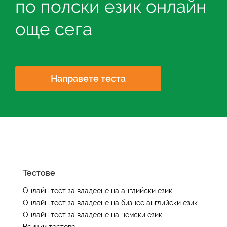
по полски език онлайн
и да подобрите ефективността си
език, тъй като това е най-високото
при управлението на времето.
ниво на владеене.
още сега
Направете теста
Тестове
Онлайн тест за владеене на английски език
Онлайн тест за владеене на бизнес английски език
Онлайн тест за владеене на немски език