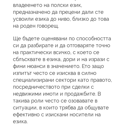
владеенето на полски език,
предназначено да прецени дали сте
усвоили езика до ниво, близко до това
на роден говорещ.
Ще бъдете оценявани по способността
си да разбирате и да отговаряте точно
на практически всичко, с което се
сблъсквате в езика, дори и на изрази с
фини нюанси в значението. Ето защо
изпитът често се изисква в силно
специализирани сектори като правото,
посредничеството при сделки с
недвижими имоти и продажбите. В
такива роли често се озовавате в
ситуации, в които трябва да общувате
ефективно с изискани носители на
езика.