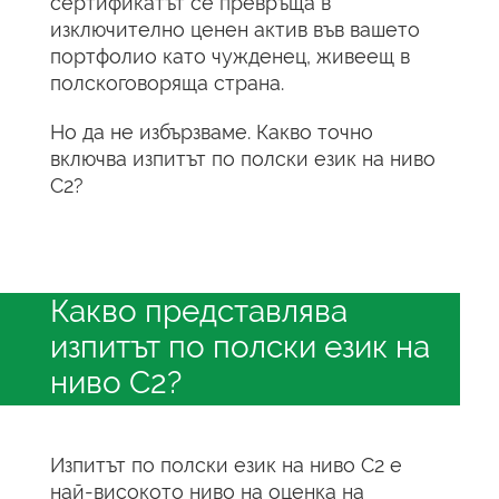
сертификатът се превръща в
изключително ценен актив във вашето
портфолио като чужденец, живеещ в
полскоговоряща страна.
Но да не избързваме. Какво точно
включва изпитът по полски език на ниво
C2?
Какво представлява
изпитът по полски език на
ниво C2?
Изпитът по полски език на ниво C2 е
най-високото ниво на оценка на