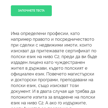
ЗАПОЧНЕТЕ ТЕСТА
Има определени професии, като
например правото и посредничеството
при сделки с недвижими имоти, които
изискват да притежавате сертификат по
полски език на ниво C2, преди да ви бъде
издаден лиценз като чуждестранен
жител в държави, където полският е
официален език. Повечето магистърски
и докторски програми, преподавани на
полски език, също изискват този
документ. И в двата случая ще трябва да
положите изпита за владеене на полски
език на ниво C2. А ако го издържите,