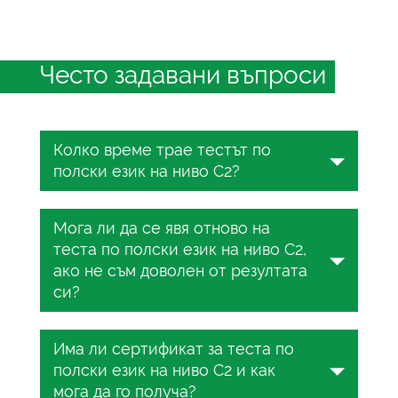
Често задавани въпроси
Колко време трае тестът по
полски език на ниво C2?
Тестът по полски език трае от 25 до
Мога ли да се явя отново на
45 минути в зависимост от нивото по
теста по полски език на ниво C2,
CEFR. През това време ще трябва да
ако не съм доволен от резултата
отговорите на 25 въпроса с избор на
си?
отговор.
Да, онлайн тестът по полски език в
Има ли сертификат за теста по
TESTIZER е напълно безплатен. Явете
полски език на ниво C2 и как
се на теста колкото пъти искате.
мога да го получа?