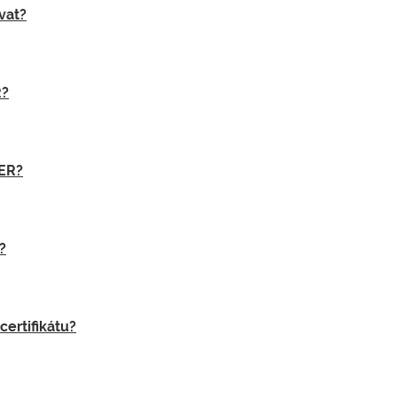
vat?
R?
ZER?
?
certifikátu?