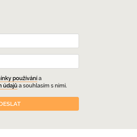
nky používání
a
h údajů
a souhlasím s nimi.
DESLAT