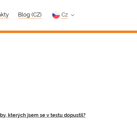
kty
Blog (CZ)
cz
y, kterých jsem se v testu dopustil?