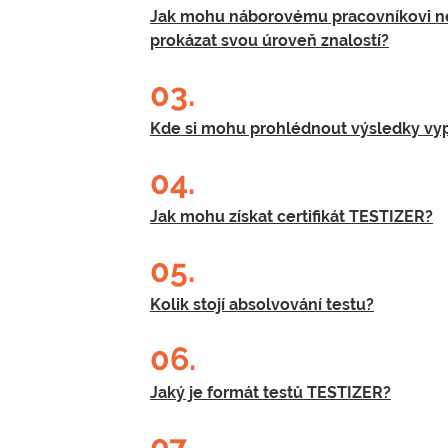
Jak mohu náborovému pracovníkovi n
prokázat svou úroveň znalostí?
03.
Kde si mohu prohlédnout výsledky vy
04.
Jak mohu získat certifikát TESTIZER?
05.
Kolik stojí absolvování testu?
06.
Jaký je formát testů TESTIZER?
07.