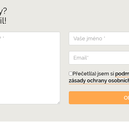
y?
l!
Přečetl(a) jsem si
podmí
zásady ochrany osobníc
O