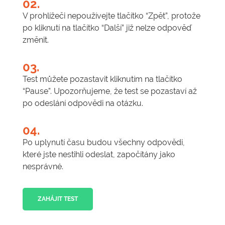
02.
V prohlížeči nepoužívejte tlačítko “Zpět”, protože
po kliknutí na tlačítko “Další” již nelze odpověď
změnit.
03.
Test můžete pozastavit kliknutím na tlačítko
“Pause”. Upozorňujeme, že test se pozastaví až
po odeslání odpovědi na otázku.
04.
Po uplynutí času budou všechny odpovědi,
které jste nestihli odeslat, započítány jako
nesprávné.
ZAHÁJIT TEST