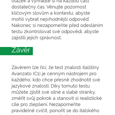
otázek a vyhraďte si na každou část
dostatečný čas. Věnujte pozornost
klíčovým slovům a kontextu, abyste
mohli vybrat nejvhodnější odpověď.
Nakonec si nezapomeňte před odesláním
testu zkontrolovat své odpovědi, abyste
zajistili jejich správnost.
Závěr
Závěrem lze říci, že test znalostí italštiny
Avanzato (C1) je cenným nástrojem pro
každého, kdo chce přesně zhodnotit své
jazykové znalosti. Díky tomuto testu
můžete zjistit své silné a slabé stránky,
změřit svůj pokrok a stanovit si realistické
cíle pro zlepšení. Nezapomeňte
pravidelně cvičit, ponořit se do italského