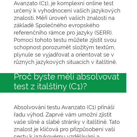
Avanzato (C1), je komplexní online test
určený k vyhodnocení vašich jazykových
znalostí. Měří úroveň vašich znalostí na
základě Společného evropského
referenčního rámce pro jazyky (SERR).
Pomocí tohoto testu můžete zjistit svou
schopnost porozumět složitým textům,
plynule se vyjadřovat a orientovat se v
různých jazykových situacích v italštině.
Proč byste měli absolvovat
test z italštiny (C1)?
Absolvování testu Avanzato (C1) přináší
řadu výhod. Zaprvé vám umožní zjistit
vaše silné a slabé stránky v italštině. Tato
znalost je klíčová pro přizpůsobení vaší
cesty k jazykovému vzdělávání a