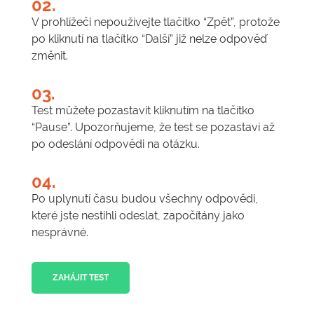
02.
V prohlížeči nepoužívejte tlačítko “Zpět”, protože
po kliknutí na tlačítko “Další” již nelze odpověď
změnit.
03.
Test můžete pozastavit kliknutím na tlačítko
“Pause”. Upozorňujeme, že test se pozastaví až
po odeslání odpovědi na otázku.
04.
Po uplynutí času budou všechny odpovědi,
které jste nestihli odeslat, započítány jako
nesprávné.
ZAHÁJIT TEST