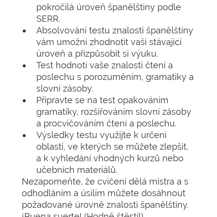
pokročilá úroveň španělštiny podle
SERR.
Absolvování testu znalosti španělštiny
vám umožní zhodnotit vaši stávající
úroveň a přizpůsobit si výuku.
Test hodnotí vaše znalosti čtení a
poslechu s porozuměním, gramatiky a
slovní zásoby.
Připravte se na test opakováním
gramatiky, rozšiřováním slovní zásoby
a procvičováním čtení a poslechu.
Výsledky testu využijte k určení
oblastí, ve kterých se můžete zlepšit,
a k vyhledání vhodných kurzů nebo
učebních materiálů.
Nezapomeňte, že cvičení dělá mistra a s
odhodláním a úsilím můžete dosáhnout
požadované úrovně znalosti španělštiny.
¡Buena suerte! (Hodně štěstí!)