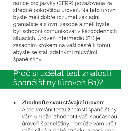
rámce pro jazyky (SERR) považována za
středně pokročilou úroveň. Na této úrovni
byste měli dobře rozumět základní
gramatice a slovní zásobě a měli byste
být schopni komunikovat v každodenních
situacích. Úroveň Intermedio (B1) je
zásadním krokem na vaší cestě k tomu,
abyste se stali zdatnými mluvčími
španělštiny.
Proč si udělat test znalosti
španělštiny (úroveň B1)?
Zhodnoťte svou stávající úroveň:
Absolvování testu znalosti španělštiny
vám umožní zhodnotit vaši současnou
úroveň španělštiny. Pomůže vám určit
vaše silné a slabé stránky a poskytne