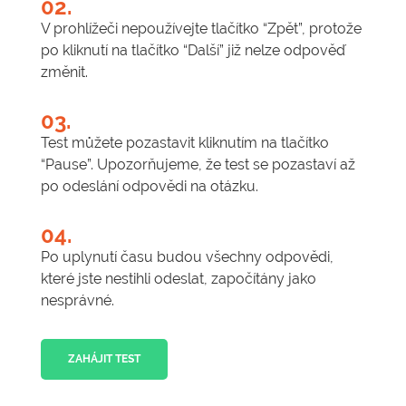
02.
V prohlížeči nepoužívejte tlačítko “Zpět”, protože
po kliknutí na tlačítko “Další” již nelze odpověď
změnit.
03.
Test můžete pozastavit kliknutím na tlačítko
“Pause”. Upozorňujeme, že test se pozastaví až
po odeslání odpovědi na otázku.
04.
Po uplynutí času budou všechny odpovědi,
které jste nestihli odeslat, započítány jako
nesprávné.
ZAHÁJIT TEST