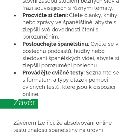
slovní zásobu studiem běžných slov a
frází souvisejících s různými tématy.
Procvičte si čtení:
Čtěte články, knihy
nebo zprávy ve španělštině, abyste si
zlepšili své dovednosti čtení s
porozuměním.
Poslouchejte španělštinu:
Cvičte se v
poslechu podcastů, hudby nebo
sledování španělských videí, abyste si
zlepšili porozumění poslechu.
Provádějte cvičné testy:
Seznamte se
s formátem a typy otázek pomocí
cvičných testů, které jsou k dispozici
online.
Závěr
Závěrem lze říci, že absolvování online
testu znalosti španělštiny na úrovni