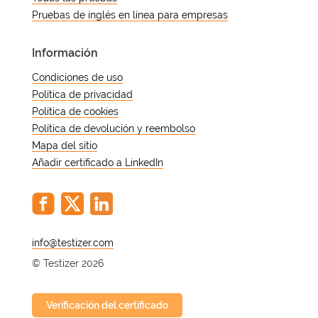
estrategias de preparación y los
Pruebas de inglés en línea para empresas
beneficios de las evaluaciones en
línea.
Información
Comprender los niveles
Condiciones de uso
Política de privacidad
de dominio del coreano
Política de cookies
Política de devolución y reembolso
Mapa del sitio
El Test of Proficiency in Korean (TOPIK)
Añadir certificado a LinkedIn
es una prueba estandarizada diseñada
para medir los conocimientos de
coreano de hablantes no nativos.
TOPIK I abarca los niveles 1 y 2 y se
centra en las habilidades lingüísticas
@
básicas. Alcanzar el nivel 2 significa
© Testizer 2026
que puede mantener conversaciones
sencillas, comprender temas
cotidianos y entender estructuras
Verificación del certificado