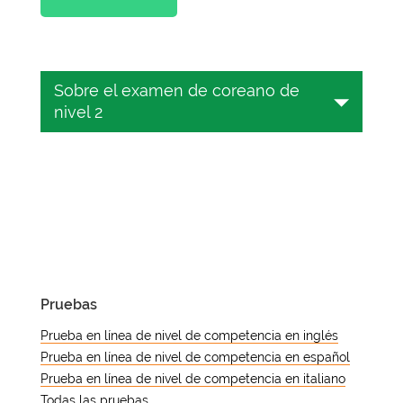
Sobre el examen de coreano de
nivel 2
Emprender el viaje de aprender
coreano es emocionante y
gratificante. A medida que avances, es
esencial que evalúes tus
conocimientos para garantizar un
aprendizaje eficaz. Un hito importante
es alcanzar el nivel 2, que indica un
Pruebas
dominio sólido de las habilidades
comunicativas básicas. Este artículo
Prueba en línea de nivel de competencia en inglés
profundiza en los matices de la
Prueba en línea de nivel de competencia en español
prueba de nivel 2 de coreano,
Prueba en línea de nivel de competencia en italiano
guiándote a través de su estructura,
Todas las pruebas