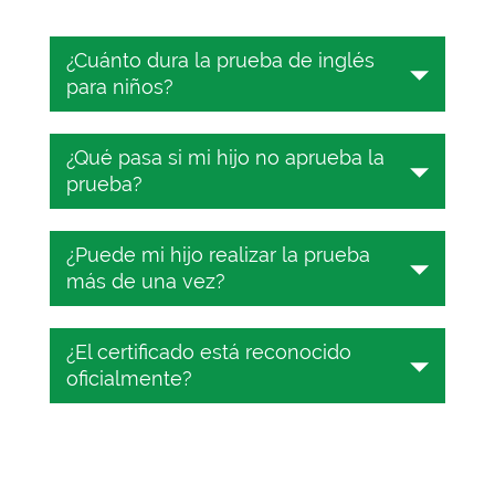
¿Cuánto dura la prueba de inglés
para niños?
La prueba de inglés para niños dura
¿Qué pasa si mi hijo no aprueba la
solo 25 minutos.
prueba?
Si tu hijo no aprueba, ayúdale a
¿Puede mi hijo realizar la prueba
identificar las áreas que necesita
más de una vez?
mejorar, deja que estudie más y luego
vuelva a hacer la prueba.
¡Por supuesto! Tu hijo puede realizar
¿El certificado está reconocido
nuestra prueba de inglés general para
oficialmente?
niños (nivel 2) en línea tantas veces
como quiera. Es totalmente gratis.
El certificado de inglés para niños de
Testizer está reconocido oficialmente
en todo el mundo. Puedes validar su