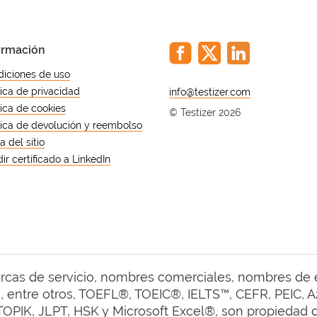
ormación
iciones de uso
tica de privacidad
@
tica de cookies
© Testizer 2026
tica de devolución y reembolso
 del sitio
ir certificado a LinkedIn
arcas de servicio, nombres comerciales, nombres de
 entre otros, TOEFL®, TOEIC®, IELTS™, CEFR, PEIC, A2 
TOPIK, JLPT, HSK y Microsoft Excel®, son propiedad de