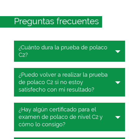
Preguntas frecuentes
¿Cuánto dura la prueba de polaco
C2?
La prueba de polaco dura entre 25 y
¿Puedo volver a realizar la prueba
45 minutos, dependiendo del nivel del
de polaco C2 si no estoy
MCER. Durante ese tiempo, deberás
satisfecho con mi resultado?
responder a 25 preguntas de opción
múltiple.
Sí, la prueba de polaco en línea en
¿Hay algún certificado para el
TESTIZER es totalmente gratuita.
examen de polaco de nivel C2 y
Realiza la prueba tantas veces como
cómo lo consigo?
quieras.