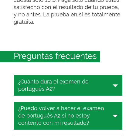
satisfecho con el resultado de tu prueba,
y no antes. La prueba en sí es totalmente
gratuita.
Preguntas frecuentes
¿Cuánto dura el examen de
portugués A2?
El examen de portugués dura entre 25
¿Puedo volver a hacer el examen
y 45 minutos, dependiendo del nivel
de portugués A2 si no estoy
del MCER. Tendrás que responder a 25
contento con mi resultado?
preguntas de opción múltiple durante
ese tiempo.