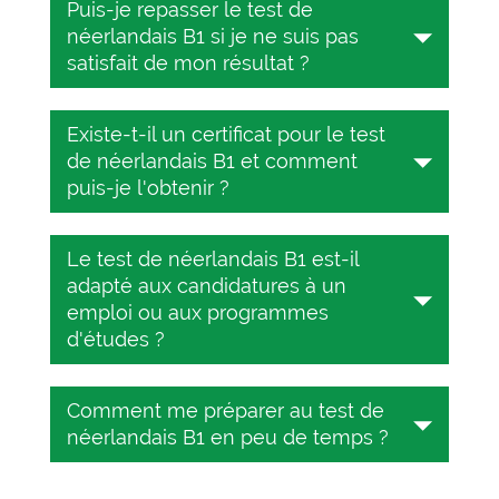
Puis-je repasser le test de
et 45 minutes, selon le niveau du
néerlandais B1 si je ne suis pas
CECR. Vous devrez répondre à 25
satisfait de mon résultat ?
questions à choix multiples pendant
ce laps de temps.
Oui, le test de néerlandais en ligne sur
Existe-t-il un certificat pour le test
TESTIZER est entièrement gratuit.
de néerlandais B1 et comment
Passez le test autant de fois que vous
puis-je l'obtenir ?
le souhaitez.
Oui, il en existe un. Il ne coûte que 10
Le test de néerlandais B1 est-il
USD. Pour obtenir le certificat de
adapté aux candidatures à un
maîtrise du néerlandais B1, il vous
emploi ou aux programmes
suffit de passer le test de néerlandais
d'études ?
en ligne gratuit sur TESTIZER. Après
avoir consulté votre résultat, vous
Le test de compétence en
aurez la possibilité de payer pour
Comment me préparer au test de
néerlandais B1 est adapté aux
obtenir le certificat. Vous recevrez le
néerlandais B1 en peu de temps ?
candidatures à un emploi et aux
certificat au format PDF haute
programmes d'études qui exigent des
résolution afin de pouvoir l'imprimer et
La meilleure façon de se préparer