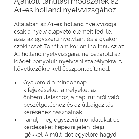
Ajánlott tanulási módszerek az
A1-es holland nyelvvizsgához
Általában az A1-es holland nyelvvizsga
csak a nyelv alapvető elemeit fedi le,
azaz az egyszerű nyelvtant és a gyakori
szókincset. Tehát amikor online tanulsz az
A1 holland nyelvvizsgára, ne pazarold az
idődet bonyolult nyelvtani szabályokra. A
következőkre kell összpontosítanod:
Gyakorold a mindennapi
kifejezéseket, amelyeket az
önbemutatáshoz, a napi rutinról való
beszélgetéshez és az útbaigazítás
kéréséhez használnak
Tanulj meg egyszerű mondatokat és
kérdéseket képezni jelen idejű
igékkel. A múlt időt egyelőre hagyd