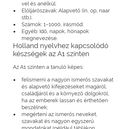
vel és anélkül.
Elöljárószavak: Alapvető (in, op, naar
stb.).
Számok: 1–1000, írásmód.
Egyéb: Idő, napok, hónapok
megnevezése.
Holland nyelvhez kapcsolódó
készségek az A1 szinten
Az A1 szinten a tanuló képes:
felismerni a nagyon ismerős szavakat
és alapvető kifejezéseket magáról,
családjáról és a környező dolgokról,
ha az emberek lassan és érthetően
beszélnek;
megérteni az ismerős neveket,
szavakat és nagyon egyszerű
mondatokat (például táblákon,