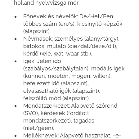
holland nyelvvizsga mér:
Főnevek és névelők: De/Het/Een,
többes szám (en/s), kicsinyítő képzők
(alapszint).
Névmások: személyes (alany/tárgy),
birtokos, mutató (die/dat/deze/dit),
kérdő (wie, wat, waar stb.).
Igek: Jelen idő
(szabályos/szabálytalan), modális igék
(kunnen, moeten, mogen, willen),
befejezett idő (alapszint),
elválasztható igék (alapszint),
felszólító mód (alapszint).
Mondatszerkezet: Alapvető szórend
(SVO), kérdések (fordított
mondatszerkezet), tagadás
(niet/geen).
Melléknevek: Alapvető használat, -e-