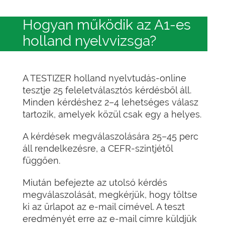
Hogyan működik az A1-es
holland nyelvvizsga?
A TESTIZER holland nyelvtudás-online
tesztje 25 feleletválasztós kérdésből áll.
Minden kérdéshez 2–4 lehetséges válasz
tartozik, amelyek közül csak egy a helyes.
A kérdések megválaszolására 25–45 perc
áll rendelkezésre, a CEFR-szintjétől
függően.
Miután befejezte az utolsó kérdés
megválaszolását, megkérjük, hogy töltse
ki az űrlapot az e-mail címével. A teszt
eredményét erre az e-mail címre küldjük