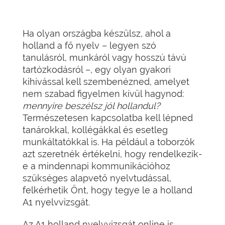
Ha olyan országba készülsz, ahol a
holland a fő nyelv – legyen szó
tanulásról, munkáról vagy hosszú távú
tartózkodásról –, egy olyan gyakori
kihívással kell szembenézned, amelyet
nem szabad figyelmen kívül hagynod:
mennyire beszélsz jól hollandul?
Természetesen kapcsolatba kell lépned
tanárokkal, kollégákkal és esetleg
munkáltatókkal is. Ha például a toborzók
azt szeretnék értékelni, hogy rendelkezik-
e a mindennapi kommunikációhoz
szükséges alapvető nyelvtudással,
felkérhetik Önt, hogy tegye le a holland
A1 nyelvvizsgát.
Az A1 holland nyelvvizsgát online is