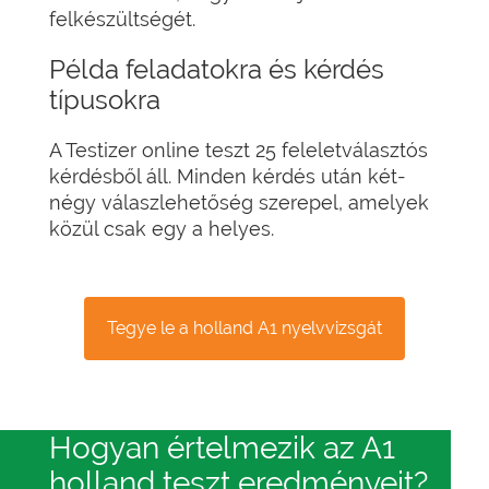
felkészültségét.
Példa feladatokra és kérdés
típusokra
A Testizer online teszt 25 feleletválasztós
kérdésből áll. Minden kérdés után két-
négy válaszlehetőség szerepel, amelyek
közül csak egy a helyes.
Tegye le a holland A1 nyelvvizsgát
Hogyan értelmezik az A1
holland teszt eredményeit?