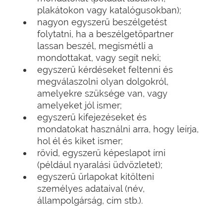
plakátokon vagy katalógusokban);
nagyon egyszerű beszélgetést
folytatni, ha a beszélgetőpartner
lassan beszél, megismétli a
mondottakat, vagy segít neki;
egyszerű kérdéseket feltenni és
megválaszolni olyan dolgokról,
amelyekre szüksége van, vagy
amelyeket jól ismer;
egyszerű kifejezéseket és
mondatokat használni arra, hogy leírja,
hol él és kiket ismer;
rövid, egyszerű képeslapot írni
(például nyaralási üdvözletet);
egyszerű űrlapokat kitölteni
személyes adataival (név,
állampolgárság, cím stb.).