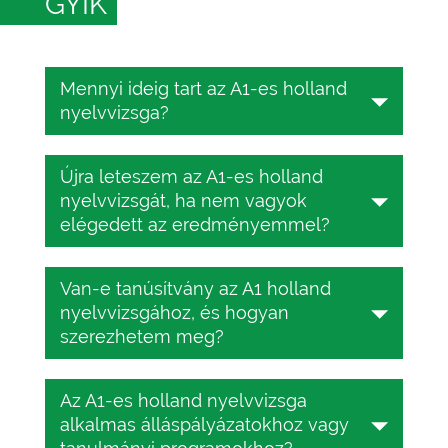
GYIK
Mennyi ideig tart az A1-es holland
nyelvvizsga?
A holland nyelvvizsga 25–45 percig
Újra leteszem az A1-es holland
tart, a CEFR-szinttől függően. Ezalatt
nyelvvizsgát, ha nem vagyok
az idő alatt 25 feleletválasztós
elégedett az eredményemmel?
kérdésre kell válaszolnia.
Igen, a TESTIZER online holland
Van-e tanúsítvány az A1 holland
nyelvvizsga teljesen ingyenes.
nyelvvizsgához, és hogyan
Többször is leteszi a tesztet,
szerezhetem meg?
amennyiszer csak akarja.
Igen, van. Csak 10 USD-ba kerül. Az A1
Az A1-es holland nyelvvizsga
holland nyelvvizsga-tanúsítvány
alkalmas álláspályázatokhoz vagy
megszerzéséhez egyszerűen csak