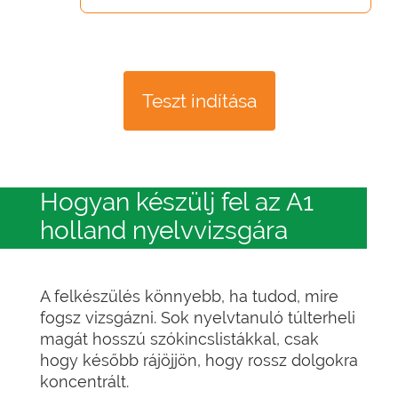
Teszt indítása
Hogyan készülj fel az A1
holland nyelvvizsgára
A felkészülés könnyebb, ha tudod, mire
fogsz vizsgázni. Sok nyelvtanuló túlterheli
magát hosszú szókincslistákkal, csak
hogy később rájöjjön, hogy rossz dolgokra
koncentrált.