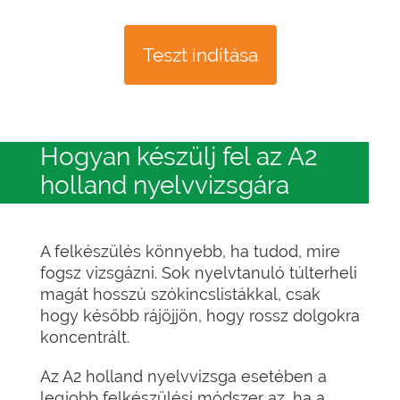
Teszt indítása
Hogyan készülj fel az A2
holland nyelvvizsgára
A felkészülés könnyebb, ha tudod, mire
fogsz vizsgázni. Sok nyelvtanuló túlterheli
magát hosszú szókincslistákkal, csak
hogy később rájöjjön, hogy rossz dolgokra
koncentrált.
Az A2 holland nyelvvizsga esetében a
legjobb felkészülési módszer az, ha a