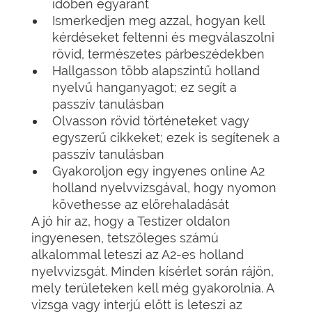
időben egyaránt
Ismerkedjen meg azzal, hogyan kell
kérdéseket feltenni és megválaszolni
rövid, természetes párbeszédekben
Hallgasson több alapszintű holland
nyelvű hanganyagot; ez segít a
passzív tanulásban
Olvasson rövid történeteket vagy
egyszerű cikkeket; ezek is segítenek a
passzív tanulásban
Gyakoroljon egy ingyenes online A2
holland nyelvvizsgával, hogy nyomon
követhesse az előrehaladását
A jó hír az, hogy a Testizer oldalon
ingyenesen, tetszőleges számú
alkalommal leteszi az A2-es holland
nyelvvizsgát. Minden kísérlet során rájön,
mely területeken kell még gyakorolnia. A
vizsga vagy interjú előtt is leteszi az