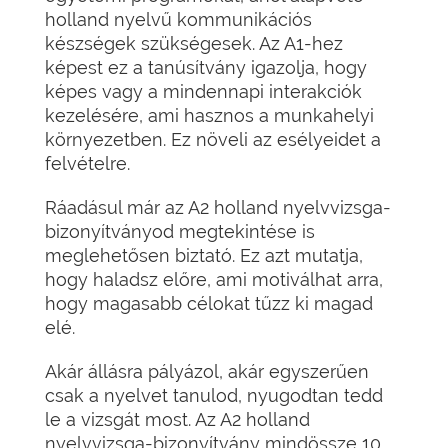
holland nyelvű kommunikációs
készségek szükségesek. Az A1-hez
képest ez a tanúsítvány igazolja, hogy
képes vagy a mindennapi interakciók
kezelésére, ami hasznos a munkahelyi
környezetben. Ez növeli az esélyeidet a
felvételre.
Ráadásul már az A2 holland nyelvvizsga-
bizonyítványod megtekintése is
meglehetősen biztató. Ez azt mutatja,
hogy haladsz előre, ami motiválhat arra,
hogy magasabb célokat tűzz ki magad
elé.
Akár állásra pályázol, akár egyszerűen
csak a nyelvet tanulod, nyugodtan tedd
le a vizsgát most. Az A2 holland
nyelvvizsga-bizonyítvány mindössze 10