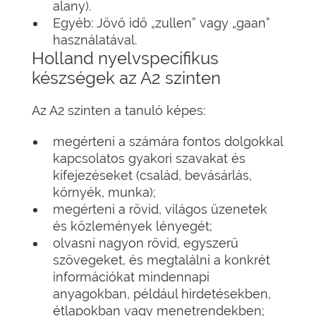
alany).
Egyéb: Jövő idő „zullen” vagy „gaan”
használatával.
Holland nyelvspecifikus
készségek az A2 szinten
Az A2 szinten a tanuló képes:
megérteni a számára fontos dolgokkal
kapcsolatos gyakori szavakat és
kifejezéseket (család, bevásárlás,
környék, munka);
megérteni a rövid, világos üzenetek
és közlemények lényegét;
olvasni nagyon rövid, egyszerű
szövegeket, és megtalálni a konkrét
információkat mindennapi
anyagokban, például hirdetésekben,
étlapokban vagy menetrendekben;