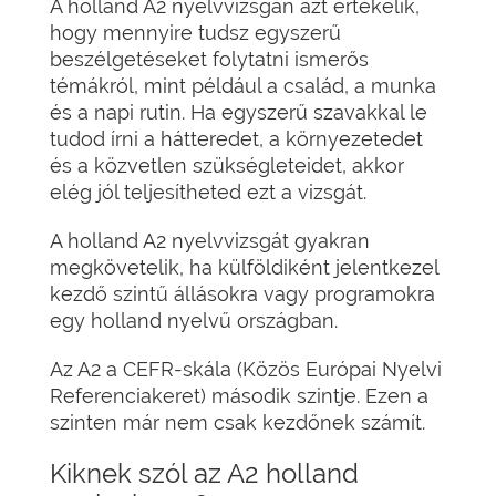
A holland A2 nyelvvizsgán azt értékelik,
hogy mennyire tudsz egyszerű
beszélgetéseket folytatni ismerős
témákról, mint például a család, a munka
és a napi rutin. Ha egyszerű szavakkal le
tudod írni a hátteredet, a környezetedet
és a közvetlen szükségleteidet, akkor
elég jól teljesítheted ezt a vizsgát.
A holland A2 nyelvvizsgát gyakran
megkövetelik, ha külföldiként jelentkezel
kezdő szintű állásokra vagy programokra
egy holland nyelvű országban.
Az A2 a CEFR-skála (Közös Európai Nyelvi
Referenciakeret) második szintje. Ezen a
szinten már nem csak kezdőnek számít.
Kiknek szól az A2 holland