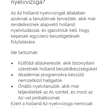
nyelvvizsga?
Az A2 holland nyelvvizsgát általában
azoknak a tanulóknak tervezték, akik már
rendelkeznek alapvető holland
nyelvtudással, és igazolniuk kell, hogy
képesek egyszerű beszélgetések
folytatására.
Ide tartoznak:
Külföldi álláskeresők, akik bizonyítani
szeretnék holland beszédkészségüket
Akadémiai programokra készülő
nemzetközi hallgatók
Önálló nyelvtanulók, akik már
teljesítették az A1 szintet, és most az
A2-vel próbálkoznak
Ezért a holland A2 nyelvvizsga nemcsak