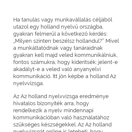
Ha tanulás vagy munkavállalás céljából
utazol egy holland nyelvű országba,
gyakran felmerül a következő kérdés:
„Milyen szinten beszélsz hollandul?” Mivel
a munkáltatódnak vagy tanáraidnak
gyakran kell majd veled kommunikálniuk,
fontos számukra, hogy kiderítsék: jelent-e
akadályt-e a veled való anyanyelvi
kommunikáció. Itt jön képbe a holland A2
nyelvvizsga.
Az A2 holland nyelvvizsga eredménye
hivatalos bizonyíték arra, hogy
rendelkezik a nyelv mindennapi
kommunikációban való használatához
szükséges készségekkel. Az A2 holland
nyelvvizsgát online is leteheti, hogy