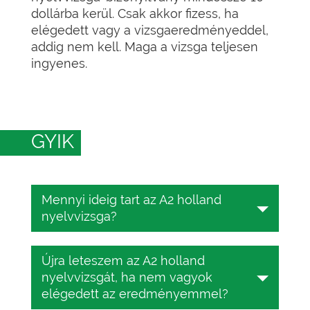
dollárba kerül. Csak akkor fizess, ha
elégedett vagy a vizsgaeredményeddel,
addig nem kell. Maga a vizsga teljesen
ingyenes.
GYIK
Mennyi ideig tart az A2 holland
nyelvvizsga?
A holland nyelvvizsga 25–45 percig
Újra leteszem az A2 holland
tart, a CEFR-szinttől függően. Ezalatt
nyelvvizsgát, ha nem vagyok
az idő alatt 25 feleletválasztós
elégedett az eredményemmel?
kérdésre kell válaszolnia.