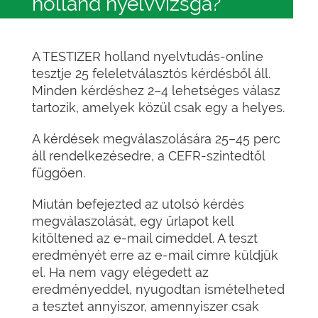
holland nyelvvizsga?
A TESTIZER holland nyelvtudás-online
tesztje 25 feleletválasztós kérdésből áll.
Minden kérdéshez 2–4 lehetséges válasz
tartozik, amelyek közül csak egy a helyes.
A kérdések megválaszolására 25–45 perc
áll rendelkezésedre, a CEFR-szintedtől
függően.
Miután befejezted az utolsó kérdés
megválaszolását, egy űrlapot kell
kitöltened az e-mail címeddel. A teszt
eredményét erre az e-mail címre küldjük
el. Ha nem vagy elégedett az
eredményeddel, nyugodtan ismételheted
a tesztet annyiszor, amennyiszer csak