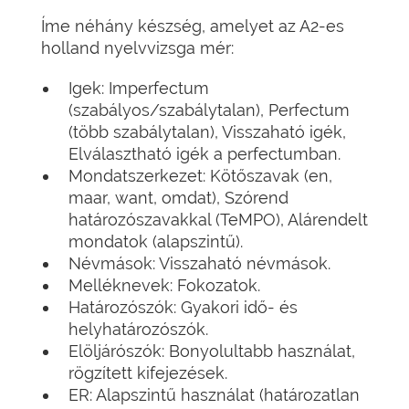
Íme néhány készség, amelyet az A2-es
holland nyelvvizsga mér:
Igek: Imperfectum
(szabályos/szabálytalan), Perfectum
(több szabálytalan), Visszaható igék,
Elválasztható igék a perfectumban.
Mondatszerkezet: Kötőszavak (en,
maar, want, omdat), Szórend
határozószavakkal (TeMPO), Alárendelt
mondatok (alapszintű).
Névmások: Visszaható névmások.
Melléknevek: Fokozatok.
Határozószók: Gyakori idő- és
helyhatározószók.
Elöljárószók: Bonyolultabb használat,
rögzített kifejezések.
ER: Alapszintű használat (határozatlan