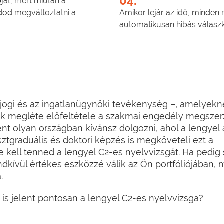
04.
át, mert miután a
dod megváltoztatni a
Amikor lejár az idő, minden
automatikusan hibás válaszké
jogi és az ingatlanügynöki tevékenység –, amelyekné
ak megléte előfeltétele a szakmai engedély megsze
t olyan országban kívánsz dolgozni, ahol a lengyel 
sztgraduális és doktori képzés is megköveteli ezt a
kell tenned a lengyel C2-es nyelvvizsgát. Ha pedig
rendkívül értékes eszközzé válik az Ön portfóliójában, 
.
 is jelent pontosan a lengyel C2-es nyelvvizsga?