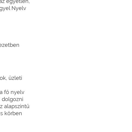
 az egyetlen,
ngyel Nyelv
yezetben
k, üzleti
a fő nyelv
 dolgozni
z alapszintű
es körben