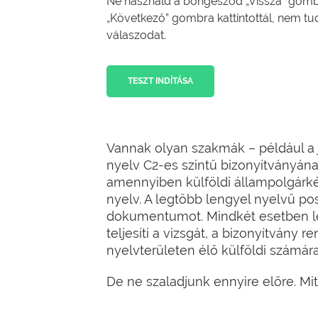
Ne használd a böngésződ „Vissza” gombj
„Következő” gombra kattintottál, nem tu
válaszodat.
TESZT INDÍTÁSA
Vannak olyan szakmák – például a 
nyelv C2-es szintű bizonyítványán
amennyiben külföldi állampolgárkén
nyelv. A legtöbb lengyel nyelvű po
dokumentumot. Mindkét esetben le 
teljesíti a vizsgát, a bizonyítvány 
nyelvterületen élő külföldi számára
De ne szaladjunk ennyire előre. Mit