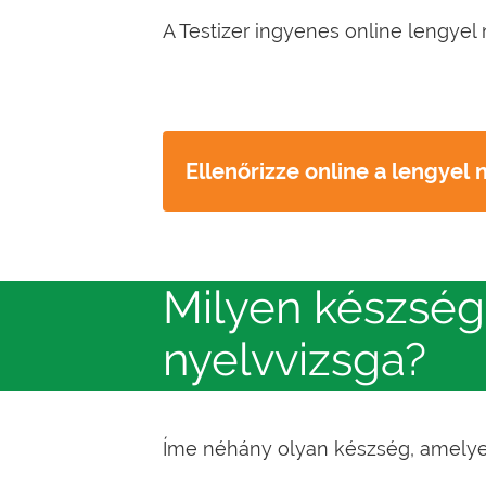
A Testizer ingyenes online lengyel n
Ellenőrizze online a lengyel
Milyen készség
nyelvvizsga?
Íme néhány olyan készség, amelyet