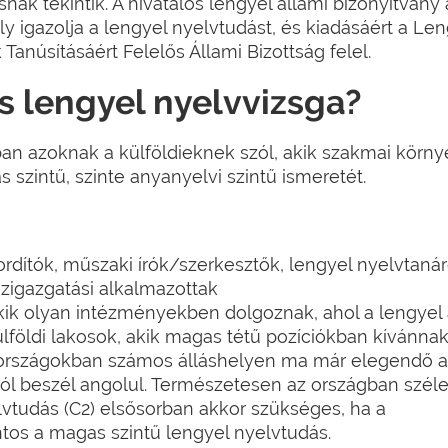
snak tekintik. A hivatalos lengyel állami bizonyítvány
 igazolja a lengyel nyelvtudást, és kiadásáért a Le
anúsításáért Felelős Állami Bizottság felel.
s lengyel nyelvvizsga?
ban azoknak a külföldieknek szól, akik szakmai körn
 szintű, szinte anyanyelvi szintű ismeretét.
dítók, műszaki írók/szerkesztők, lengyel nyelvtanáro
zigazgatási alkalmazottak
kik olyan intézményekben dolgoznak, ahol a lengyel 
földi lakosok, akik magas tétű pozíciókban kívánnak
 országokban számos álláshelyen ma már elegendő a
 jól beszél angolul. Természetesen az országban szél
elvtudás (C2) elsősorban akkor szükséges, ha a
os a magas szintű lengyel nyelvtudás.