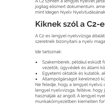
A C2 szinten a lengyel nyelvet járta
jogilag elismert dokumentum, amely
mint Idegen Nyelv Nyelvtudásának T
Kiknek szól a C2-e
A C2-es lengyel nyelvvizsga általá
szeretnék bizonyítani a nyelv magas
Ide tartoznak:
Szakemberek, például esküdt for
vezetők, ügyvédek és állami kö
Egyetemi oktatók és kutatók, a
Állampolgárságot kérelmező kül
Ne feledje, hogy a lengyel nyelvű
lengyel nyelvvizsga, feltéve, hogy
használják az angolt. A lengyel ny
munkakörnyezetben kiemelten font