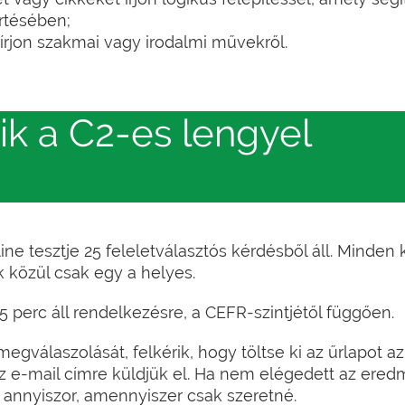
rtésében;
írjon szakmai vagy irodalmi művekről.
k a C2-es lengyel
ne tesztje 25 feleletválasztós kérdésből áll. Minden
k közül csak egy a helyes.
perc áll rendelkezésre, a CEFR-szintjétől függően.
egválaszolását, felkérik, hogy töltse ki az űrlapot az
az e-mail címre küldjük el. Ha nem elégedett az ere
 annyiszor, amennyiszer csak szeretné.