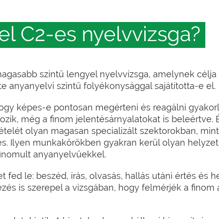
yel C2-es nyelvvizsga?
magasabb szintű lengyel nyelvvizsga, amelynek célja
e anyanyelvi szintű folyékonysággal sajátította-e el.
 hogy képes-e pontosan megérteni és reagálni gyakorl
ozik, még a finom jelentésárnyalatokat is beleértve.
ételét olyan magasan specializált szektorokban, mint 
és. Ilyen munkakörökben gyakran kerül olyan helyzet
finomult anyanyelvűekkel.
t fed le: beszéd, írás, olvasás, hallás utáni értés és h
ezés is szerepel a vizsgában, hogy felmérjék a finom 