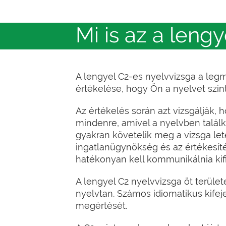
Mi is az a leng
A lengyel C2-es nyelvvizsga a leg
értékelése, hogy Ön a nyelvet szint
Az értékelés során azt vizsgálják,
mindenre, amivel a nyelvben találk
gyakran követelik meg a vizsga let
ingatlanügynökség és az értékesít
hatékonyan kell kommunikálnia ki
A lengyel C2 nyelvvizsga öt területe
nyelvtan. Számos idiomatikus kifej
megértését.