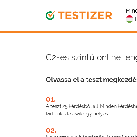
Mind
C2-es szintű online len
Olvassa el a teszt megkezdés
01.
A teszt 25 kérdésből áll. Minden kérdés
tartozik, de csak egy helyes.
02.