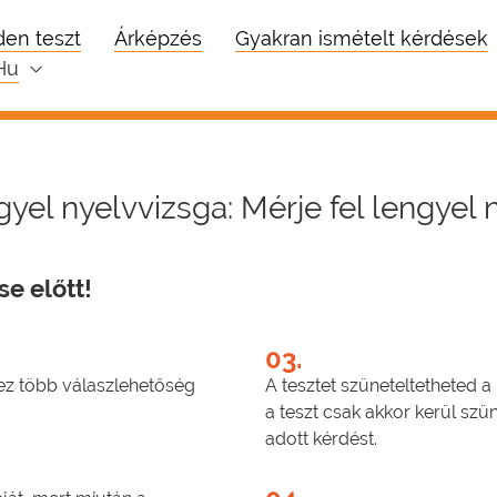
en teszt
Árképzés
Gyakran ismételt kérdések
hu
gyel nyelvvizsga: Mérje fel lengyel 
e előtt!
03.
hez több válaszlehetőség
A tesztet szüneteltetheted a
a teszt csak akkor kerül szü
adott kérdést.