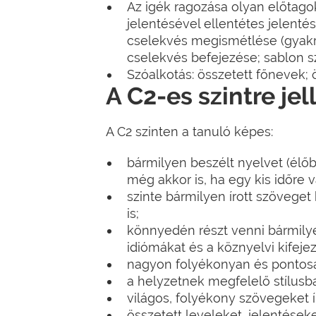
Az igék ragozása olyan előtagok
jelentésével ellentétes jelentés
cselekvés megismétlése (gyakran
cselekvés befejezése; sablon sze
Szóalkotás: összetett főnevek;
A C2-es szintre je
A C2 szinten a tanuló képes:
bármilyen beszélt nyelvet (élő
még akkor is, ha egy kis időre
szinte bármilyen írott szövege
is;
könnyedén részt venni bármily
idiómákat és a köznyelvi kifeje
nagyon folyékonyan és pontosan 
a helyzetnek megfelelő stílusban
világos, folyékony szövegeket í
összetett leveleket, jelentéseke