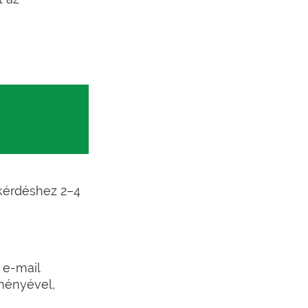
 kérdéshez 2–4
 e-mail
dményével,