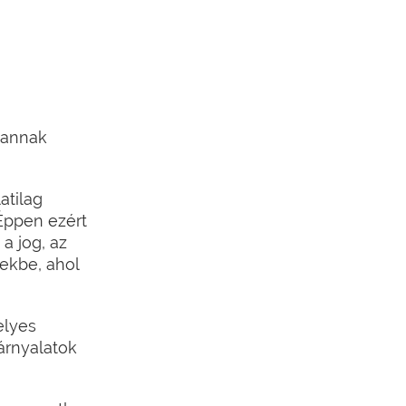
 annak
atilag
 Éppen ezért
a jog, az
ekbe, ahol
elyes
árnyalatok