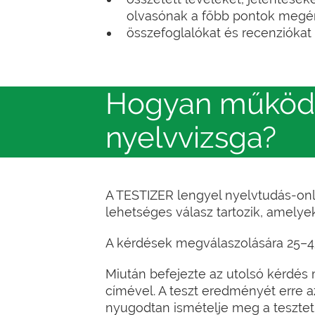
olvasónak a főbb pontok megé
összefoglalókat és recenziókat 
Hogyan működi
nyelvvizsga?
A TESTIZER lengyel nyelvtudás-onli
lehetséges válasz tartozik, amelye
A kérdések megválaszolására 25–45 
Miután befejezte az utolsó kérdés m
címével. A teszt eredményét erre 
nyugodtan ismételje meg a tesztet