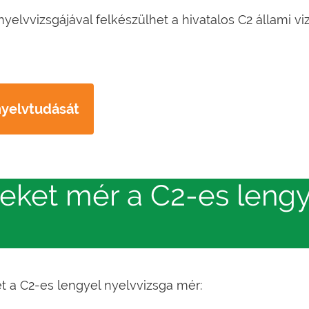
yelvvizsgájával felkészülhet a hivatalos C2 állami viz
 nyelvtudását
eket mér a C2-es lengy
 a C2-es lengyel nyelvvizsga mér: