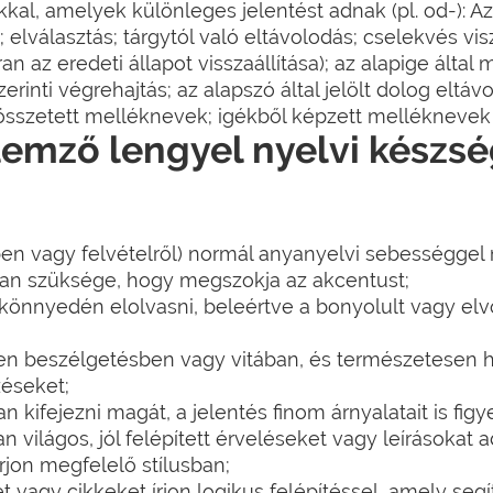
kal, amelyek különleges jelentést adnak (pl. od-): Az
; elválasztás; tárgytól való eltávolodás; cselekvés vi
 az eredeti állapot visszaállítása); az alapige által
rinti végrehajtás; az alapszó által jelölt dolog eltávo
 összetett melléknevek; igékből képzett melléknevek
llemző lengyel nyelvi készs
ben vagy felvételről) normál anyanyelvi sebességgel
 van szüksége, hogy megszokja az akcentust;
t könnyedén elolvasni, beleértve a bonyolult vagy el
en beszélgetésben vagy vitában, és természetesen h
zéseket;
kifejezni magát, a jelentés finom árnyalatait is fig
 világos, jól felépített érveléseket vagy leírásokat a
rjon megfelelő stílusban;
t vagy cikkeket írjon logikus felépítéssel, amely segí