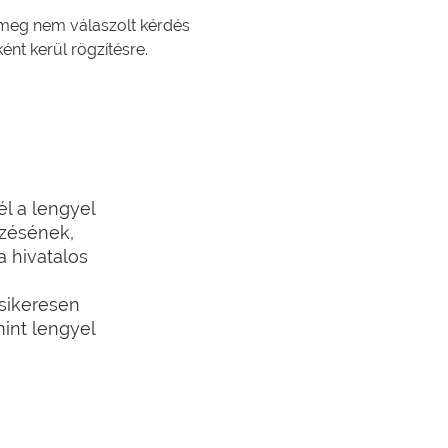
 meg nem válaszolt kérdés
nt kerül rögzítésre.
l a lengyel
rzésének,
a hivatalos
 sikeresen
mint lengyel