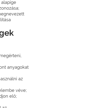
 alapige
szonozása;
 megnevezett
lítása
égek
 megérteni,
vont anyagokat
asználni az
yelembe véve;
djon elő;
t az