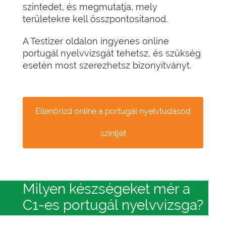
szintedet, és megmutatja, mely
területekre kell összpontosítanod.
A Testizer oldalon ingyenes online
portugál nyelvvizsgát tehetsz, és szükség
esetén most szerezhetsz bizonyítványt.
Ellenőrizd online a portugál nyelvtudásod
szintjét
Milyen készségeket mér a
C1-es portugál nyelvvizsga?