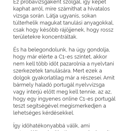
Ez próbavizsgaként szolgál, így képet
kaphat arról, mire számíthat a hivatalos
vizsga során. Látja ugyanis, sokan
túlterhelik magukat tanulási anyagokkal,
csak hogy később rájöjjenek, hogy rossz
területekre koncentráltak.
És ha belegondolunk, ha úgy gondolja,
hogy már elérte a C1-es szintet, akkor
nem kell több időt pazarolnia a nyelvtani
szerkezetek tanulására. Mert ezek a
dolgok gyakorlatilag már a részesei. Amit
bármely haladó portugál nyelvvizsga
vagy interjú előtt meg kell tennie, az az,
hogy egy ingyenes online C1-es portugál
teszt segítségével megismerkedjen a
lehetséges kérdésekkel.
Így időhatékonyabbá válik, ami