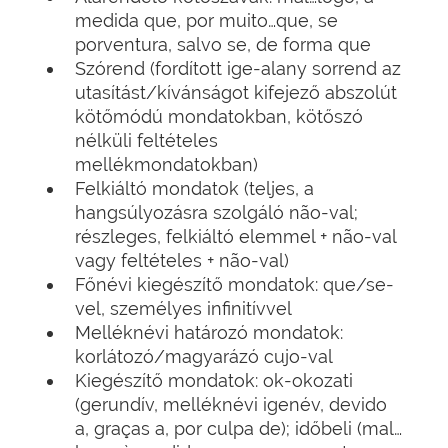
medida que, por muito…que, se
porventura, salvo se, de forma que
Szórend (fordított ige-alany sorrend az
utasítást/kívánságot kifejező abszolút
kötőmódú mondatokban, kötőszó
nélküli feltételes
mellékmondatokban)
Felkiáltó mondatok (teljes, a
hangsúlyozásra szolgáló não-val;
részleges, felkiáltó elemmel + não-val
vagy feltételes + não-val)
Főnévi kiegészítő mondatok: que/se-
vel, személyes infinitívvel
Melléknévi határozó mondatok:
korlátozó/magyarázó cujo-val
Kiegészítő mondatok: ok-okozati
(gerundív, melléknévi igenév, devido
a, graças a, por culpa de); időbeli (mal…