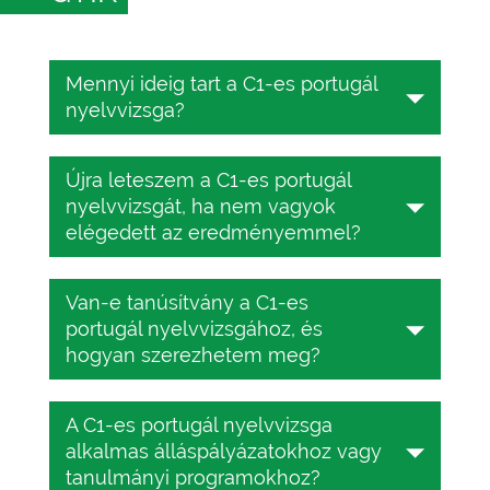
Mennyi ideig tart a C1-es portugál
nyelvvizsga?
A portugál nyelvvizsga 25–45 percig
Újra leteszem a C1-es portugál
tart, a CEFR-szinttől függően. Ezalatt
nyelvvizsgát, ha nem vagyok
az idő alatt 25 feleletválasztós
elégedett az eredményemmel?
kérdésre kell válaszolnia.
Igen, a TESTIZER online portugál
Van-e tanúsítvány a C1-es
nyelvvizsga teljesen ingyenes.
portugál nyelvvizsgához, és
Többször is leteszi a vizsgát,
hogyan szerezhetem meg?
amennyiszer csak akarja.
Igen, van. Csak 10 USD-ba kerül. A C1-
A C1-es portugál nyelvvizsga
es portugál nyelvvizsga-tanúsítvány
alkalmas álláspályázatokhoz vagy
megszerzéséhez egyszerűen csak
tanulmányi programokhoz?