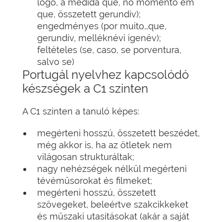
logo, à medida que, no momento em
que, összetett gerundív);
engedményes (por muito…que,
gerundív, melléknévi igenév);
feltételes (se, caso, se porventura,
salvo se)
Portugál nyelvhez kapcsolódó
készségek a C1 szinten
A C1 szinten a tanuló képes:
megérteni hosszú, összetett beszédet,
még akkor is, ha az ötletek nem
világosan strukturáltak;
nagy nehézségek nélkül megérteni
tévéműsorokat és filmeket;
megérteni hosszú, összetett
szövegeket, beleértve szakcikkeket
és műszaki utasításokat (akár a saját