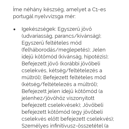
Íme néhány készség, amelyet a C1-es
portugál nyelvvizsga mér:
Igekészségek: Egyszerű jövő
(udvariasság, parancs/kívánság);
Egyszerű feltételes mód
(felháborodás/meglepetés); Jelen
idejű kötőmód (kívánság, hipotézis);
Befejezett jövő (korábbi jövőbeli
cselekvés, kétség/feltételezés a
múltról); Befejezett feltételes mód
(kétség/feltételezés a múltról);
Befejezett jelen idejű kötőmód (a
jelenhez/jövőhöz viszonyított
befejezett cselekvések); Jövőbeli
befejezett kötőmód (egy jövőbeli
cselekvés előtt befejezett cselekvés);
Személyes infinitívusz-összetétel (a