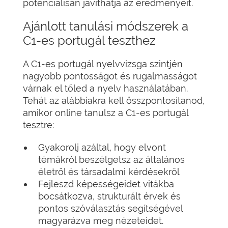
potenciálisan javíthatja az eredményeit.
Ajánlott tanulási módszerek a
C1-es portugál teszthez
A C1-es portugál nyelvvizsga szintjén
nagyobb pontosságot és rugalmasságot
várnak el tőled a nyelv használatában.
Tehát az alábbiakra kell összpontosítanod,
amikor online tanulsz a C1-es portugál
tesztre:
Gyakorolj azáltal, hogy elvont
témákról beszélgetsz az általános
életről és társadalmi kérdésekről
Fejleszd képességeidet vitákba
bocsátkozva, strukturált érvek és
pontos szóválasztás segítségével
magyarázva meg nézeteidet.