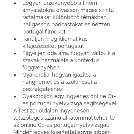
Legyen érzékenyebb a finom
árnyalatokra: olvasson magas szintű
tartalmakat különböző témákban,
hallgasson podcastokat és nézzen
portugál filmeket
Tanuljon meg idiomatikus
kifejezéseket portugálul
Figyeljen oda arra, hogyan változik a
szavak használata a kontextus
függvényében
Gyakorolja, hogyan igazítsa a
hangnemét és a szókincsét a
beszélgetéshez
Gyakoroljon egy ingyenes online C1-
es portugál nyelvvizsga segítségével.
A Testizer oldalon ingyenesen,
tetszőleges számú alkalommal teheti le
az online C1-es portugál nyelvvizsgát.
Minden egyes kísérlettel egyre jobban