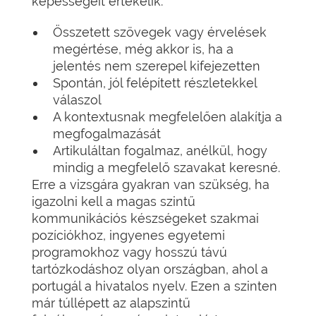
képességeit értékelik:
Összetett szövegek vagy érvelések
megértése, még akkor is, ha a
jelentés nem szerepel kifejezetten
Spontán, jól felépített részletekkel
válaszol
A kontextusnak megfelelően alakítja a
megfogalmazását
Artikuláltan fogalmaz, anélkül, hogy
mindig a megfelelő szavakat keresné.
Erre a vizsgára gyakran van szükség, ha
igazolni kell a magas szintű
kommunikációs készségeket szakmai
pozíciókhoz, ingyenes egyetemi
programokhoz vagy hosszú távú
tartózkodáshoz olyan országban, ahol a
portugál a hivatalos nyelv. Ezen a szinten
már túllépett az alapszintű