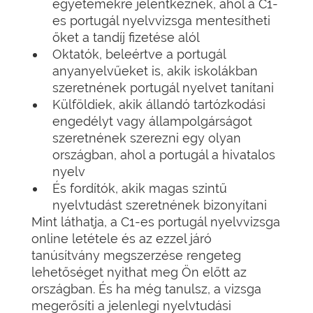
egyetemekre jelentkeznek, ahol a C1-
es portugál nyelvvizsga mentesítheti
őket a tandíj fizetése alól
Oktatók, beleértve a portugál
anyanyelvűeket is, akik iskolákban
szeretnének portugál nyelvet tanítani
Külföldiek, akik állandó tartózkodási
engedélyt vagy állampolgárságot
szeretnének szerezni egy olyan
országban, ahol a portugál a hivatalos
nyelv
És fordítók, akik magas szintű
nyelvtudást szeretnének bizonyítani
Mint láthatja, a C1-es portugál nyelvvizsga
online letétele és az ezzel járó
tanúsítvány megszerzése rengeteg
lehetőséget nyithat meg Ön előtt az
országban. És ha még tanulsz, a vizsga
megerősíti a jelenlegi nyelvtudási