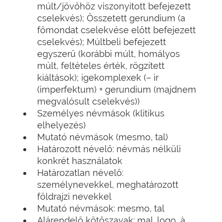
múlt/jövőhöz viszonyított befejezett
cselekvés); Összetett gerundium (a
főmondat cselekvése előtt befejezett
cselekvés); Múltbeli befejezett
egyszerű (korábbi múlt, homályos
múlt, feltételes érték, rögzített
kiáltások); igekomplexek (– ir
(imperfektum) + gerundium (majdnem
megvalósult cselekvés))
Személyes névmások (klitikus
elhelyezés)
Mutató névmások (mesmo, tal)
Határozott névelő: névmás nélküli
konkrét használatok
Határozatlan névelő:
személynevekkel, meghatározott
földrajzi nevekkel
Mutató névmások: mesmo, tal
Alárendelő kötőszavak: mal…logo, à