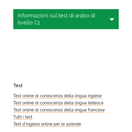
Informazioni sul test di arabo di
livello C1
Volete valutare la vostra conoscenza
dell'arabo a livello C1? In questo caso,
un test di conoscenza dell'arabo
online può aiutarvi a determinare il
vostro attuale livello di conoscenza
della lingua araba. Questo articolo
fornisce una guida completa per
Test
testare le vostre abilità in arabo, capire
il vostro livello di quadro CEFR e
Test online di conoscenza della lingua inglese
migliorare la vostra competenza araba
Test online di conoscenza della lingua tedesca
avanzata. Che siate appassionati di
Test online di conoscenza della lingua francese
lingue, professionisti o studenti,
Tutti i test
questa guida vi aiuterà ad affrontare il
Test d'inglese online per le aziende
processo di verifica e miglioramento