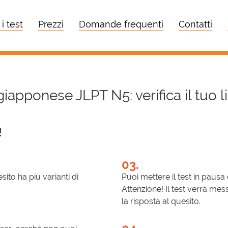
 i test
Prezzi
Domande frequenti
Contatti
 giapponese JLPT N5: verifica il tuo 
!
03.
sito ha più varianti di
Puoi mettere il test in pausa
Attenzione! Il test verrà mes
la risposta al quesito.