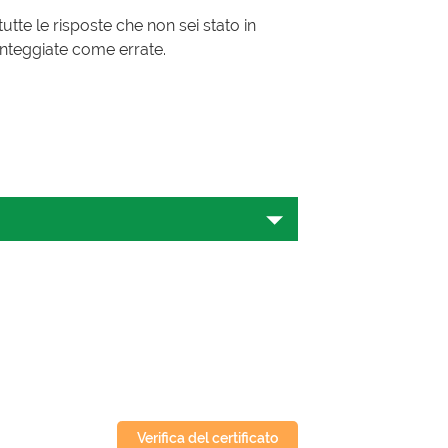
utte le risposte che non sei stato in
onteggiate come errate.
mo passo verso la padronanza della
er i principianti. Questo articolo
tenuto ai consigli per superare
onale, questa guida vi aiuterà a
cy Test N5?
Verifica del certificato