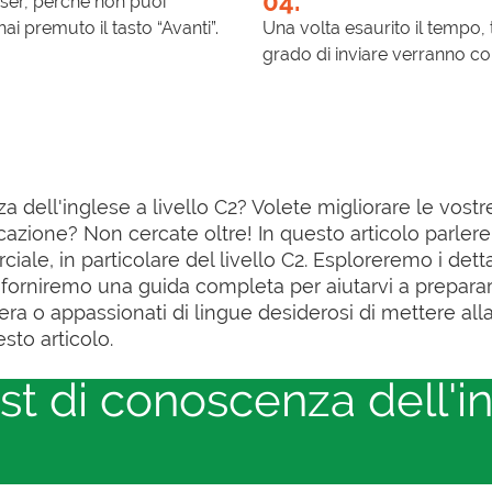
04.
wser, perché non puoi
ai premuto il tasto “Avanti”.
Una volta esaurito il tempo, t
grado di inviare verranno c
a dell'inglese a livello C2? Volete migliorare le vos
azione? Non cercate oltre! In questo articolo parler
ale, in particolare del livello C2. Esploreremo i dett
forniremo una guida completa per aiutarvi a prepararvi
era o appassionati di lingue desiderosi di mettere al
sto articolo.
t di conoscenza dell'ing