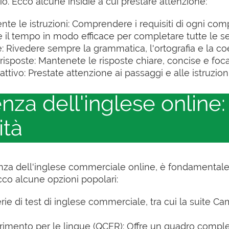
o. Ecco alcune insidie a cui prestare attenzione:
te le istruzioni: Comprendere i requisiti di ogni com
ire il tempo in modo efficace per completare tutte le s
 Rivedere sempre la grammatica, l'ortografia e la coer
sposte: Mantenete le risposte chiare, concise e foca
 attivo: Prestate attenzione ai passaggi e alle istruzio
nza dell'inglese online
ità
za dell'inglese commerciale online, è fondamentale s
Ecco alcune opzioni popolari:
ie di test di inglese commerciale, tra cui la suite C
imento per le lingue (QCER): Offre un quadro complet