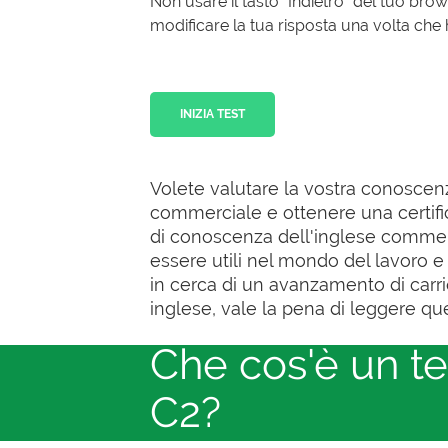
Non usare il tasto “Indietro” del tuo bro
modificare la tua risposta una volta che h
INIZIA TEST
Volete valutare la vostra conoscenz
commerciale e ottenere una certific
di conoscenza dell'inglese commerci
essere utili nel mondo del lavoro e 
in cerca di un avanzamento di carri
inglese, vale la pena di leggere que
Che cos'è un tes
C2?