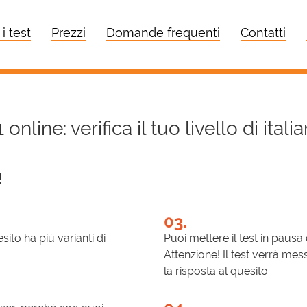
 i test
Prezzi
Domande frequenti
Contatti
 online: verifica il tuo livello di itali
!
03.
sito ha più varianti di
Puoi mettere il test in pausa
Attenzione! Il test verrà mes
la risposta al quesito.