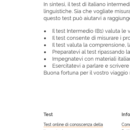
In sintesi, il test di italiano inter
linguistiche. Sia che vogliate misura
questo test può aiutarvi a raggiunger
Il test Intermedio (B1) valuta l
Il test consente di misurare i pr
Il test valuta la comprensione, 
Preparatevi al test ripassando l
Impegnatevi con materiali italia
Esercitatevi a parlare e scriver
Buona fortuna per il vostro viaggio n
Test
Inf
Test online di conoscenza della
Cond