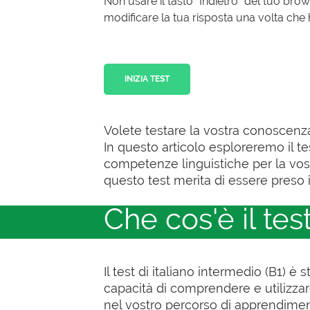
Non usare il tasto “Indietro” del tuo bro
modificare la tua risposta una volta che h
INIZIA TEST
Volete testare la vostra conoscenza
In questo articolo esploreremo il te
competenze linguistiche per la vost
questo test merita di essere preso 
Che cos'è il test
Il test di italiano intermedio (B1) è
capacità di comprendere e utilizzare 
nel vostro percorso di apprendiment