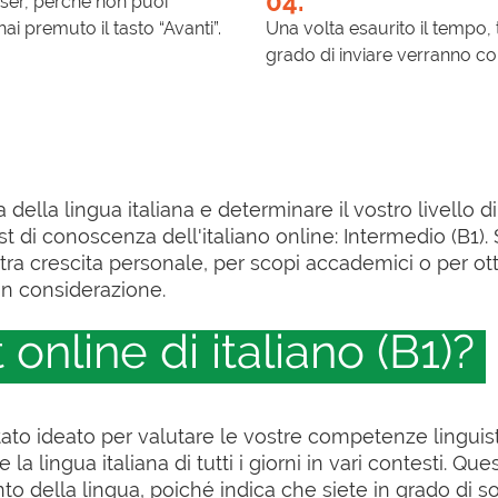
04.
wser, perché non puoi
ai premuto il tasto “Avanti”.
Una volta esaurito il tempo, t
grado di inviare verranno c
 della lingua italiana e determinare il vostro livello
st di conoscenza dell'italiano online: Intermedio (B1).
ra crescita personale, per scopi accademici o per otte
in considerazione.
 online di italiano (B1)?
 stato ideato per valutare le vostre competenze linguist
la lingua italiana di tutti i giorni in vari contesti. Q
o della lingua, poiché indica che siete in grado di 