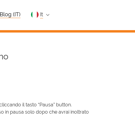
Blog (IT)
it
ano
 cliccando il tasto “Pausa” button.
so in pausa solo dopo che avrai inoltrato