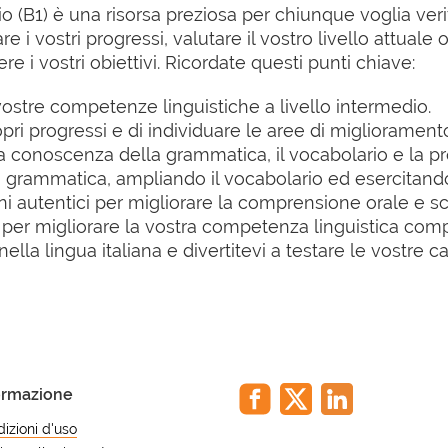
medio (B1) è una risorsa preziosa per chiunque voglia v
re i vostri progressi, valutare il vostro livello attuale 
e i vostri obiettivi. Ricordate questi punti chiave:
e vostre competenze linguistiche a livello intermedio.
opri progressi e di individuare le aree di migliorament
la conoscenza della grammatica, il vocabolario e la p
a grammatica, ampliando il vocabolario ed esercitando t
ni autentici per migliorare la comprensione orale e scr
e per migliorare la vostra competenza linguistica comp
ella lingua italiana e divertitevi a testare le vostre ca
ormazione
izioni d'uso