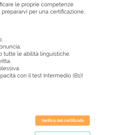
erificare le proprie competenze
o prepararvi per una certificazione,
o.
ronuncia.
utte le abilità linguistiche.
itta.
lessiva.
pacità con il test Intermedio (B1)!
Verifica del certificato