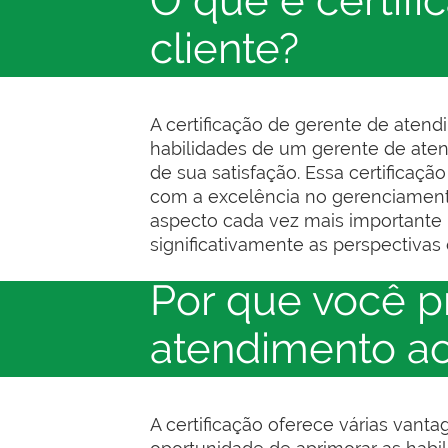
O que é certif
cliente?
A certificação de gerente de aten
habilidades de um gerente de aten
de sua satisfação. Essa certifica
com a excelência no gerenciamento
aspecto cada vez mais importante 
significativamente as perspectivas
Por que você p
atendimento ao
A certificação oferece várias vant