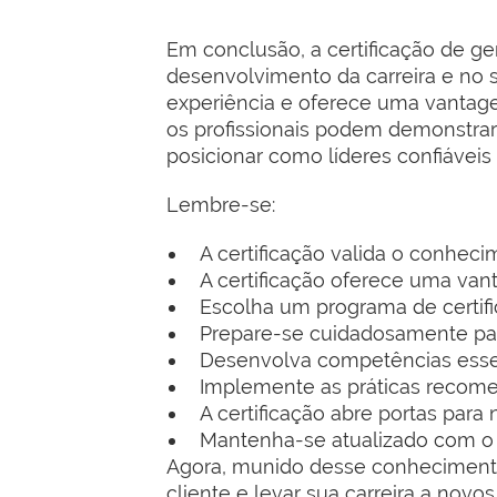
Em conclusão, a certificação de g
desenvolvimento da carreira e no su
experiência e oferece uma vantagem
os profissionais podem demonstra
posicionar como líderes confiáveis 
Lembre-se:
A certificação valida o conhec
A certificação oferece uma van
Escolha um programa de certifi
Prepare-se cuidadosamente par
Desenvolva competências essen
Implemente as práticas recome
A certificação abre portas para
Mantenha-se atualizado com o 
Agora, munido desse conhecimento
cliente e levar sua carreira a novo