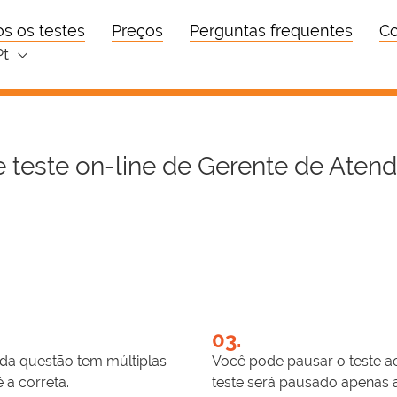
s os testes
Preços
Perguntas frequentes
Co
pt
 teste on-line de Gerente de Atend
03.
da questão tem múltiplas
Você pode pausar o teste ao
 a correta.
teste será pausado apenas 