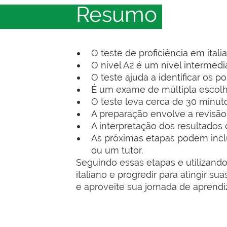
Resumo
O teste de proficiência em ital
O nível A2 é um nível intermedi
O teste ajuda a identificar os 
É um exame de múltipla escolha
O teste leva cerca de 30 minut
A preparação envolve a revisão 
A interpretação dos resultados
As próximas etapas podem inclu
ou um tutor.
Seguindo essas etapas e utilizando
italiano e progredir para atingir s
e aproveite sua jornada de aprend