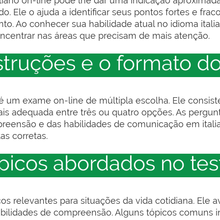
aliano on-line pode lhe dar uma indicação aproximada 
o. Ele o ajuda a identificar seus pontos fortes e fra
to. Ao conhecer sua habilidade atual no idioma itali
ncentrar nas áreas que precisam de mais atenção.
struções e o formato do
o é um exame on-line de múltipla escolha. Ele consi
ais adequada entre três ou quatro opções. As pergu
reensão e das habilidades de comunicação em italian
as corretas.
ópicos abordados no tes
os relevantes para situações da vida cotidiana. Ele 
 habilidades de compreensão. Alguns tópicos comuns