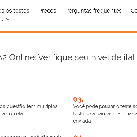
s os testes
Preços
Perguntas frequentes
Co
pt
A2 Online: Verifique seu nível de ital
03.
da questão tem múltiplas
Você pode pausar o teste ao
 a correta.
teste será pausado apenas 
enviada.