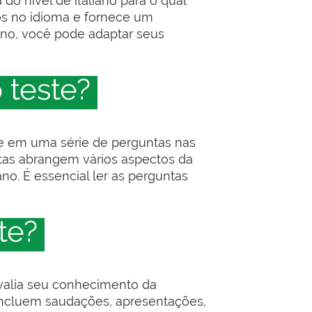
do nível de italiano para o qual
cos no idioma e fornece um
ano, você pode adaptar seus
 teste?
ste em uma série de perguntas nas
ntas abrangem vários aspectos da
o. É essencial ler as perguntas
te?
avalia seu conhecimento da
 incluem saudações, apresentações,