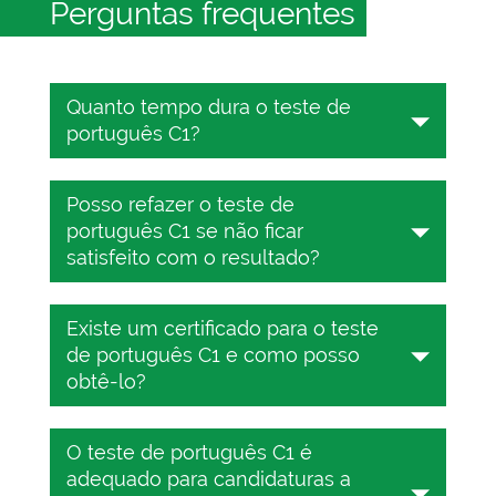
Perguntas frequentes
Quanto tempo dura o teste de
português C1?
O teste de português leva de 25 a 45
Posso refazer o teste de
minutos, dependendo do nível do
português C1 se não ficar
QECR. Você deverá responder a 25
satisfeito com o resultado?
questões de múltipla escolha durante
esse período.
Sim, o teste de português online no
Existe um certificado para o teste
TESTIZER é totalmente gratuito. Faça
de português C1 e como posso
o teste quantas vezes quiser.
obtê-lo?
Sim, existe. Custa apenas 10 dólares.
O teste de português C1 é
Para obter o certificado de proficiência
adequado para candidaturas a
em português C1, basta fazer o teste