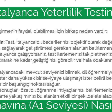
alyanca Yeterlilik Testin
 girmenin faydalı olabilmesi için birkaç neden vardır:
in:
Test, İtalyanca dil becerilerinizi objektif olarak de
sağlayarak geliştirilmesi gereken alanları belirlemeni
İtalyanca çalışıyorsanız, test ilerlemenizi takip etmeniz
ştırarak ne kadar geliştiğinizi görebilir ve hala odakla
alyancadaki mevcut seviyenizi bilmek, dil öğrenme y
İster daha yüksek bir seviyeye ulaşmayı ister belirli be
n bir başlangıç noktası sağlar.
onuçları, özel dil öğrenme ihtiyaçlarınızı belirlemenizi s
nme yaklaşımınızı bu alanları etkili bir şekilde ele alac
navına (A1 Seviyesi) Nasıl