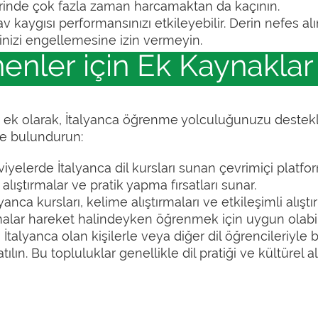
erinde çok fazla zaman harcamaktan da kaçının.
v kaygısı performansınızı etkileyebilir. Derin nefes al
rinizi engellemesine izin vermeyin.
enler için Ek Kaynaklar
tine ek olarak, İtalyanca öğrenme yolculuğunuzu deste
de bulundurun:
viyelerde İtalyanca dil kursları sunan çevrimiçi platfo
f alıştırmalar ve pratik yapma fırsatları sunar.
yanca kursları, kelime alıştırmaları ve etkileşimli alış
alar hareket halindeyken öğrenmek için uygun olabili
 İtalyanca olan kişilerle veya diğer dil öğrencileriyle 
lın. Bu topluluklar genellikle dil pratiği ve kültürel alı