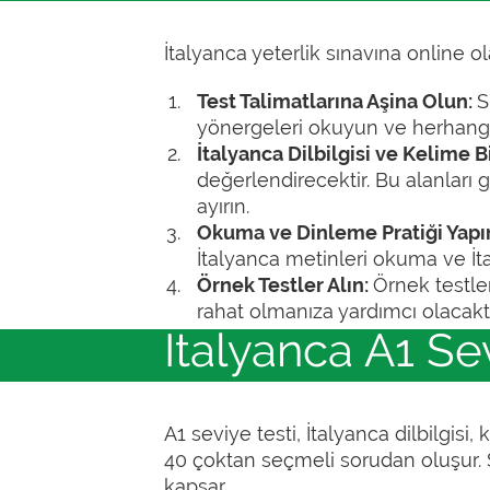
İtalyanca yeterlik sınavına online ol
Test Talimatlarına Aşina Olun:
S
yönergeleri okuyun ve herhangi 
İtalyanca Dilbilgisi ve Kelime B
değerlendirecektir. Bu alanlar
ayırın.
Okuma ve Dinleme Pratiği Yapı
İtalyanca metinleri okuma ve İta
Örnek Testler Alın:
Örnek testle
rahat olmanıza yardımcı olacaktı
İtalyanca A1 Se
A1 seviye testi, İtalyanca dilbilgis
40 çoktan seçmeli sorudan oluşur. So
kapsar.