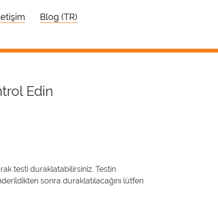
letişim
Blog (TR)
trol Edin
k testi duraklatabilirsiniz. Testin
erildikten sonra duraklatılacağını lütfen