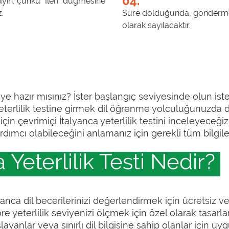
04.
ayın, çünkü “İleri” düğmesine
.
Süre dolduğunda, göndermey
olarak sayılacaktır.
meye hazır mısınız? İster başlangıç seviyesinde olun i
eterlilik testine girmek dil öğrenme yolculuğunuzda de
in çevrimiçi İtalyanca yeterlilik testini inceleyeceğiz. 
ardımcı olabileceğini anlamanız için gerekli tüm bilgile
 Yeterlilik Testi Nedir?
lyanca dil becerilerinizi değerlendirmek için ücretsiz ve
 yeterlilik seviyenizi ölçmek için özel olarak tasarla
yanlar veya sınırlı dil bilgisine sahip olanlar için uy