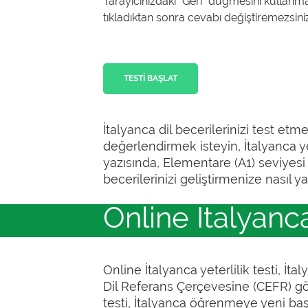
Tarayıcınızdaki “Geri” düğmesini kullanm
tıkladıktan sonra cevabı değiştiremezsiniz
TESTI BAŞLAT
İtalyanca dil becerilerinizi test et
değerlendirmek isteyin, İtalyanca y
yazısında, Elementare (A1) seviyesi iç
becerilerinizi geliştirmenize nasıl y
Online İtalyanca
Online İtalyanca yeterlilik testi, İta
Dil Referans Çerçevesine (CEFR) göre
testi, İtalyanca öğrenmeye yeni başla