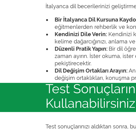
İtalyanca dil becerilerinizi geliştir
Bir İtalyanca Dil Kursuna Kayd
eğitmenlerden rehberlik ve konu
Kendinizi Dile Verin:
Kendinizi k
kelime dağarcığınızı, anlama ve t
Düzenli Pratik Yapın:
Bir dil öğr
zaman ayırın. İster okuma, iste
pekiştirecektir.
Dil Değişim Ortakları Arayın:
An
değişim ortaklıkları, konuşma pra
Test Sonuçların
Kullanabilirsini
Test sonuçlarınızı aldıktan sonra, b