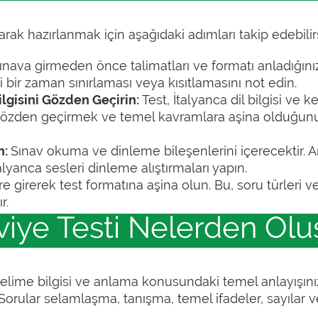
arak hazırlanmak için aşağıdaki adımları takip edebilirs
ınava girmeden önce talimatları ve formatı anladığın
bir zaman sınırlaması veya kısıtlamasını not edin.
ilgisini Gözden Geçirin:
Test, İtalyanca dil bilgisi ve ke
ı gözden geçirmek ve temel kavramlara aşina olduğu
n:
Sınav okuma ve dinleme bileşenlerini içerecektir. An
lyanca sesleri dinleme alıştırmaları yapın.
re girerek test formatına aşina olun. Bu, soru türleri 
r.
viye Testi Nelerden Olu
i, kelime bilgisi ve anlama konusundaki temel anlayışı
rular selamlaşma, tanışma, temel ifadeler, sayılar ve 