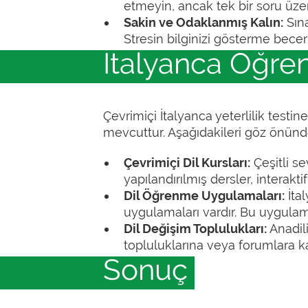
etmeyin, ancak tek bir soru üz
Sakin ve Odaklanmış Kalın:
Sına
Stresin bilginizi gösterme bece
İtalyanca Öğren
Çevrimiçi İtalyanca yeterlilik tes
mevcuttur. Aşağıdakileri göz önün
Çevrimiçi Dil Kursları:
Çeşitli se
yapılandırılmış dersler, interakti
Dil Öğrenme Uygulamaları:
İtal
uygulamaları vardır. Bu uygulam
Dil Değişim Toplulukları:
Anadili
topluluklarına veya forumlara katı
Sonuç