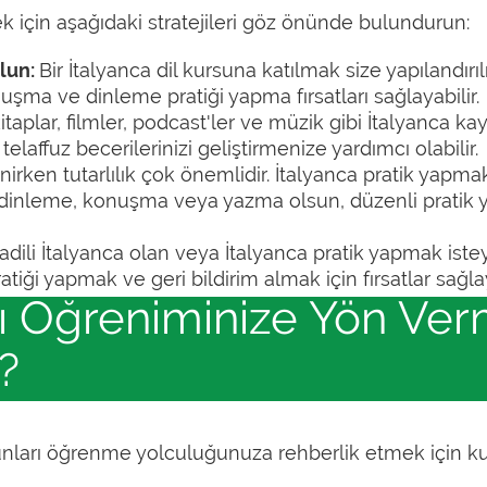
mek için aşağıdaki stratejileri göz önünde bulundurun:
olun:
Bir İtalyanca dil kursuna katılmak size yapılandı
şma ve dinleme pratiği yapma fırsatları sağlayabilir.
itaplar, filmler, podcast'ler ve müzik gibi İtalyanca k
elaffuz becerilerinizi geliştirmenize yardımcı olabilir.
enirken tutarlılık çok önemlidir. İtalyanca pratik yapma
r dinleme, konuşma veya yazma olsun, düzenli pratik 
adili İtalyanca olan veya İtalyanca pratik yapmak isteye
tiği yapmak ve geri bildirim almak için fırsatlar sağlay
ı Öğreniminize Yön Verm
z?
unları öğrenme yolculuğunuza rehberlik etmek için kull