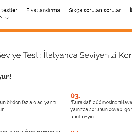
testler
Fiyatlandırma
Sıkça sorulan sorular
İ
tr
eviye Testi: İtalyanca Seviyenizi Kon
yun!
03.
n birden fazla olası yanıtı
“Duraklat” düğmesine tıklayara
ur.
yalnızca sorunun cevabı gönd
unutmayın.