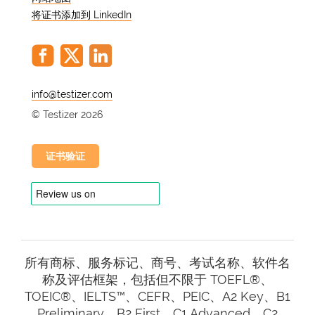
为什么商务英语能力很重要？
将证书添加到 LinkedIn
在当今的全球商业环境中，英语已成为连
接不同国家专业人士的通用语言。公司需
要能够与国际客户、合作伙伴和同事有效
沟通的员工。展示出高水平的商务英语能
@
力可以为您提供更多的工作机会，增加您
© Testizer 2026
的职业晋升机会，并使您能够从事结构合
理的复杂项目。它能让你在社交和专业场
合灵活有效地沟通，确保语言障碍不会阻
证书验证
碍你的成长和成功。
如何在线测试英语技能
测试您的商务英语技能是评估您当前水平
所有商标、服务标记、商号、考试名称、软件名
和确定需要改进的领域的重要一步。幸运
称及评估框架，包括但不限于 TOEFL®、
的是，有几个在线平台提供免费的商务英
TOEIC®、IELTS™、CEFR、PEIC、A2 Key、B1
语测试。这些测试按照《欧洲语言共同参
Preliminary、B2 First、C1 Advanced、C2