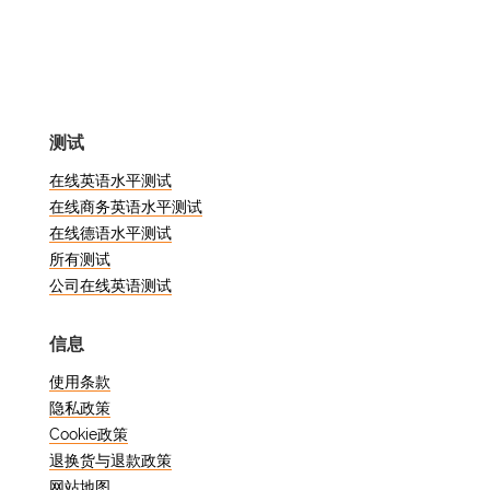
国际化扩张，用英语进行有效沟通的能力
变得越来越重要。在这篇博文中，我们将
探讨商务英语能力的重要性，并就如何测
试和提高自己的技能提供有价值的见解。
无论您是寻找更好机会的求职者，还是旨
测试
在提升职业前景的专业人士，这篇文章都
值得一读。
在线英语水平测试
在线商务英语水平测试
什么是商务英语能力？
在线德语水平测试
所有测试
公司在线英语测试
商务英语能力是指在专业环境中进行有效
交流所需的语言技能水平。它包含广泛的
信息
语言能力，包括读、写、说和听。熟练掌
握商务英语可以让个人流畅、自发地表达
使用条款
自己的观点，灵活、有效地使用语言进行
隐私政策
社交、学术和专业交流，并理解和制作各
Cookie政策
种主题的复杂文本。
退换货与退款政策
网站地图