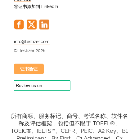
将证书添加到 LinkedIn
捷克语水平测试可在网上进行，非常方
便。这样，您就可以在家中对自己的语言
技能进行评估。在线平台提供友好的用户
界面，确保无缝的测试体验。只需点击几
下，您就可以参加测试，并在规定时间内
@
收到测试结果。
© Testizer 2026
测试包括哪些内容？
证书验证
捷克语水平测试分为几个部分，包括阅读
理解、听力理解、书面和口头表达。每个
部分评估不同的语言技能，对您的捷克语
水平进行全面评估。考试由一系列问题和
任务组成，用于衡量您对语法、词汇和整
所有商标、服务标记、商号、考试名称、软件名
体语言理解能力的掌握程度。
称及评估框架，包括但不限于 TOEFL®、
TOEIC®、IELTS™、CEFR、PEIC、A2 Key、B1
考试结构如何，评估哪些
Preliminary、B2 First、C1 Advanced、C2