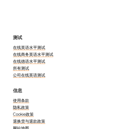
看！在本博文中，我们将探讨捷克语 В1
级在线水平测试。无论您是想评估自己的
语言水平、申请捷克国籍还是增加就业机
会，这篇文章都值得一读，以了解参加考
试的好处和流程。
测试
什么是捷克语水平测试？
在线英语水平测试
在线商务英语水平测试
在线德语水平测试
捷克语水平测试是一项旨在评估非母语人
所有测试
士语言技能的考试。它衡量您用捷克语进
公司在线英语测试
行有效理解和交流的能力。该考试对于获
得捷克公民身份、改善职业前景和进入大
信息
学或学院等各种目的至关重要。
使用条款
如何参加免费在线捷克语
隐私政策
Cookie政策
测试？
退换货与退款政策
网站地图