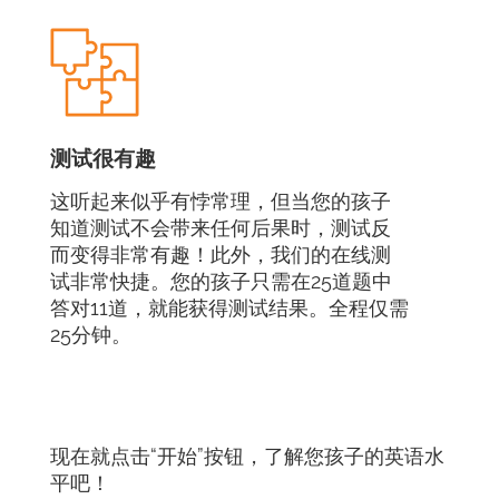
测试很有趣
这听起来似乎有悖常理，但当您的孩子
知道测试不会带来任何后果时，测试反
而变得非常有趣！此外，我们的在线测
试非常快捷。您的孩子只需在25道题中
答对11道，就能获得测试结果。全程仅需
25分钟。
现在就点击“开始”按钮，了解您孩子的英语水
平吧！