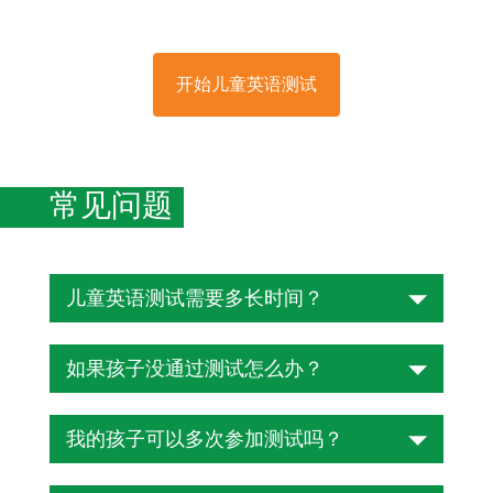
开始儿童英语测试
常见问题
儿童英语测试需要多长时间？
儿童英语测试仅需25分钟。
如果孩子没通过测试怎么办？
如果孩子没通过，请帮助他们找出需要改
我的孩子可以多次参加测试吗？
进的地方，让他们多加练习，然后重新参
加测试。