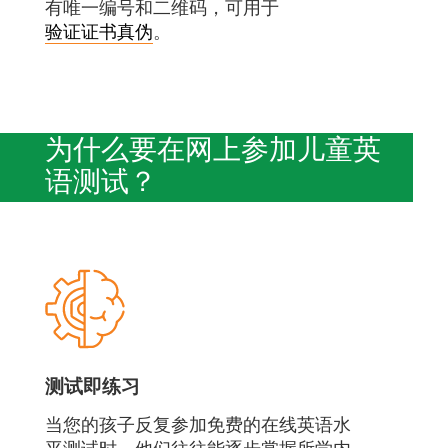
有唯一编号和二维码，可用于
验证证书真伪
。
为什么要在网上参加儿童英
语测试？
测试即练习
当您的孩子反复参加免费的在线英语水