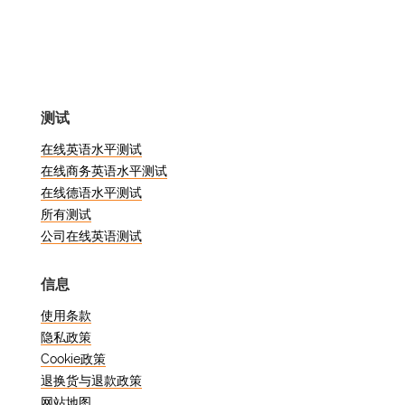
将探讨在线法语水平测试，尤其侧重于
C1 级别。无论您是计划去法语国家留
学，还是希望改善就业前景，或者只是想
挑战一下自己，这篇文章都值得一读。
测试
什么是法语水平测试？
在线英语水平测试
在线商务英语水平测试
法语水平测试是一项评估，旨在测试您的
在线德语水平测试
语言技能并确定您的法语水平。它遵循
所有测试
《欧洲语言共同参考框架》（CEFR），
公司在线英语测试
将语言能力分为六个等级： A1、A2、
B1、B2、C1 和 C2。C1 级被认为是高级
信息
水平，表明您的法语非常流利，可以在各
种情况下自如地进行交流。
使用条款
隐私政策
为什么要参加在线法语水
Cookie政策
退换货与退款政策
平测试？
网站地图