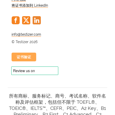
将证书添加到 LinkedIn
参加在线法语水平测试有几个好处。首
先，它能让您准确评估自己当前的法语水
平。这些知识对于制定切实可行的目标和
规划您的语言学习旅程至关重要。此外，
@
法语水平测试还能对您的语言技能进行标
© Testizer 2026
准化评估，并得到全球教育机构和雇主的
认可。
证书验证
C1 级如何测试您的法语技
能？
C1 级测试考察您在听、读、写、说等各
种语言技能方面的熟练程度。它评估您理
所有商标、服务标记、商号、考试名称、软件名
解复杂文章、参与讨论、表达观点以及撰
称及评估框架，包括但不限于 TOEFL®、
写连贯、有条理的文章的能力。该测试旨
TOEIC®、IELTS™、CEFR、PEIC、A2 Key、B1
在挑战您的能力，评估您在各种语境中进
Preliminary、B2 First、C1 Advanced、C2