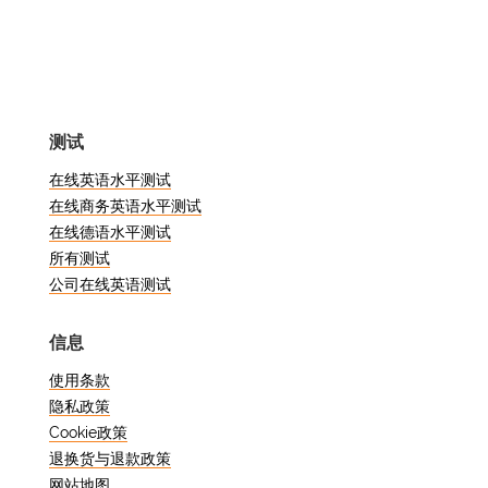
能力在线测试中达到 6 级，表明您已经流
利地掌握了这门语言。本指南将探讨如何
评估自己的技能、准备考试并取得最高
分。了解考试结构、备考策略和学习方法
将确保考试取得成功。
测试
什么是韩语能力考试，为
在线英语水平测试
什么要参加？
在线商务英语水平测试
在线德语水平测试
所有测试
韩语能力考试旨在评估学习者理解韩语和
公司在线英语测试
用韩语进行交流的能力。该分级考试可帮
助学习者衡量自己的韩语水平，对学术、
信息
专业或个人发展都很有用。通过参加在线
使用条款
韩语测试，学习者可以测试自己的韩语水
隐私政策
平，并跟踪自己的韩语流利程度。对于计
Cookie政策
划去韩国留学、在韩语环境中工作或只是
退换货与退款政策
想提高语言技能的人来说，这是一个必不
网站地图