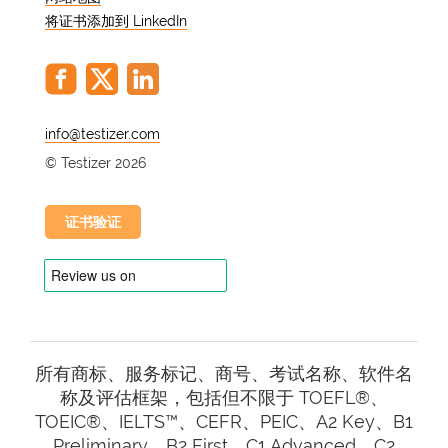
可少的工具。
将证书添加到 LinkedIn
TOPIK 考试的结构是怎样
的？了解等级和评估技能
@
韩语能力测试包括从初级到高级的不同级
© Testizer 2026
别。测试结果将评估听力、阅读、写作和
口语技能。每个级别都针对特定的语言能
证书验证
力进行评估。
初级（1-2 级）：
基本掌握语法、词
汇和常用表达。学习者可以进行自我
介绍并理解简单的短语。
中级（3-4 级）：
提高对各种话题的
交流和理解能力。学习者可以进行日
所有商标、服务标记、商号、考试名称、软件名
常会话，书写简单的文章，理解基本
称及评估框架，包括但不限于 TOEFL®、
文章。
TOEIC®、IELTS™、CEFR、PEIC、A2 Key、B1
高级（5-6 级）：
能够理解复杂的主
Preliminary、B2 First、C1 Advanced、C2