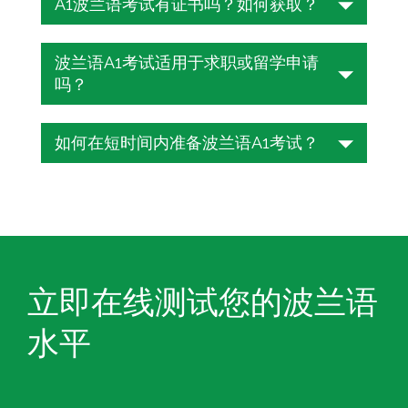
A1波兰语考试有证书吗？如何获取？
全免费。您可以无限次参加考试。
是的，有证书。费用仅需10美元。要获得
波兰语A1考试适用于求职或留学申请
A1波兰语水平证书，只需在TESTIZER上
吗？
参加免费的在线波兰语考试。查看成绩
后，您将有机会选择付费获取证书。您将
波兰语A1水平考试仅适用于要求最低A1水
收到高分辨率的PDF格式证书，可轻松打
如何在短时间内准备波兰语A1考试？
平才能申请的职位或留学项目。如果相关
印和分享。
机构要求波兰语流利，A1证书肯定无法满
快速备考波兰语A1水平考试的最佳方式是
足要求。
专注于核心语言应用和模拟试题。这些模
拟试题能帮助您熟悉考试中常见的题型和
句式。
立即在线测试您的波兰语
Testizer上的波兰语水平测试是免费的。
在面试当天之前，您可以尽可能多地参加
水平
测试。