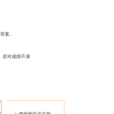
确答案。
。若对成绩不满
3. 查收邮件并在线