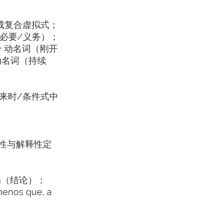
成复合虚拟式；
/必要/义务）；
a + 动名词（刚开
+ 动名词（持续
；未来时/条件式中
；限定性与解释性定
ncia（结论）；
enos que, a