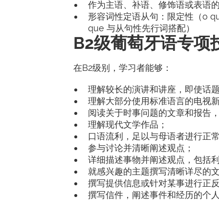
作为主语、补语、修饰语或表语的定语性名
形容词性定语从句：限定性（o qu
que 与从句性先行词搭配）
B2级葡萄牙语专项
在B2级别，学习者能够：
理解较长的演讲和讲座，即使话
理解大部分使用标准语言的电视
阅读关于时事问题的文章和报告
理解现代文学作品；
口语流利，足以与母语者进行正
参与讨论并清晰阐述观点；
详细描述事物并阐述观点，包括
就感兴趣的主题撰写清晰详尽的
撰写提供信息或针对某事进行正
撰写信件，阐述事件和经历的个