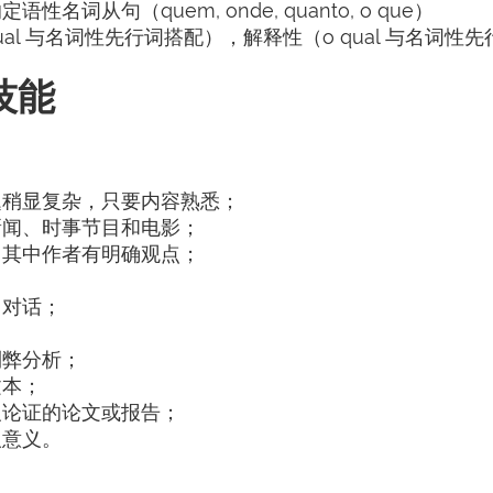
词从句（quem, onde, quanto, o que）
al 与名词性先行词搭配），解释性（o qual 与名词性
技能
题稍显复杂，只要内容熟悉；
新闻、时事节目和电影；
，其中作者有明确观点；
常对话；
利弊分析；
文本；
反论证的论文或报告；
人意义。