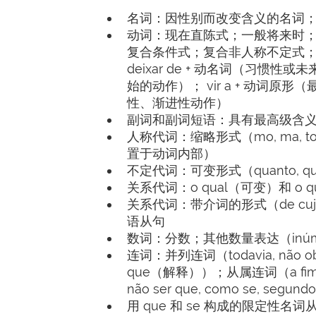
名词：因性别而改变含义的名词
动词：现在直陈式；一般将来时；
复合条件式；复合非人称不定式；简单
deixar de + 动名词（习惯性或
始的动作）； vir a + 动词原形（
性、渐进性动作）
副词和副词短语：具有最高级含义的减弱级；o
人称代词：缩略形式（mo, ma, 
置于动词内部）
不定代词：可变形式（quanto, quant
关系代词：o qual（可变）和 o 
关系代词：带介词的形式（de cujo, 
语从句
数词：分数；其他数量表达（inúmeros, 
连词：并列连词（todavia, não ob
que（解释））；从属连词（a fim de qu
não ser que, como se, segund
用 que 和 se 构成的限定性名词