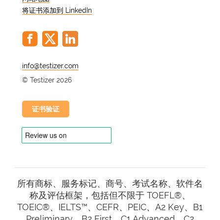
段。
将证书添加到 LinkedIn
为什么要参加 C1 级在线西
班牙语水平测试？
@
© Testizer 2026
职业晋升：
对于那些寻求需要高级语
言技能的工作机会的人来说，达到 C1
级水平是一项重大优势。
证书验证
学术追求：
许多教育机构都要求一定
的语言水平，而达到 C1 级可以为各
种学术项目打开大门。
个人成长：
掌握一门高级语言可以使
个人获得成就感，并为旅行、文化沉
浸以及与讲西班牙语的人建立更深层
所有商标、服务标记、商号、考试名称、软件名
次的联系提供机会。
称及评估框架，包括但不限于 TOEFL®、
如何准备 C1 级分级考试
TOEIC®、IELTS™、CEFR、PEIC、A2 Key、B1
Preliminary、B2 First、C1 Advanced、C2