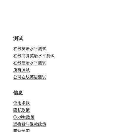
是学术追求，评估自己的语言技能都是至
关重要的一步。在本博文中，我们将探讨
欧洲语言共同参考框架（CEFR）中的高
级水平之一--C1 级。我们将讨论 C1 级的
含义、参加西班牙语水平测试的重要性，
测试
以及它如何为您的语言学习之旅带来益
处。
在线英语水平测试
在线商务英语水平测试
什么是西班牙语 C1 级？
在线德语水平测试
所有测试
公司在线英语测试
C1 级代表西班牙语的高水平。在这一阶
段，个人可以理解各种要求较高、篇幅较
信息
长的文章，并能识别隐含的意思。他们可
以流利、自发地表达自己的意思，而不需
使用条款
要过多地寻找表达方式。此外，他们还能
隐私政策
在社交、学术和专业领域灵活有效地使用
Cookie政策
西班牙语。C1 级别还意味着他们能够有
退换货与退款政策
节制地使用组织模式、连接词和连贯手
网站地图