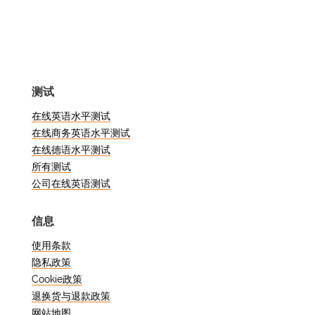
语水平测试，特别是 Avanzado-
Superior (C2) 级别，可能正是您所需要
的。本文将引导您了解该测试的详细信
息，并深入探讨为什么该测试对于那些旨
在展示其高级西班牙语技能的人来说至关
测试
重要。
在线英语水平测试
了解西班牙语 C2 级
在线商务英语水平测试
在线德语水平测试
所有测试
西班牙语 C2 级到底包含哪些内容？本节
公司在线英语测试
将深入探讨 C2 级别的具体内容，这是欧
洲语言共同参考标准（CEFR）中的最高
信息
级别。从语言的细微差别到流利程度，我
们将探讨西班牙语水平达到 C2 级意味着
使用条款
什么。
隐私政策
Cookie政策
为什么要参加 C2 级西班牙
退换货与退款政策
网站地图