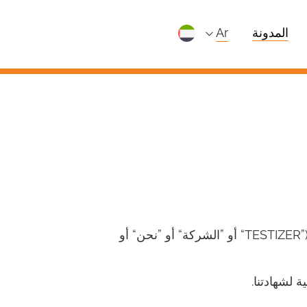
المدونة
ar
تحدد هذه السياسة الشروط والأحكام بينك، سواء بشكل شخصي أو نيابة عن كيان (”أنت“) و TESTIZER (”TESTIZER“ أو ”الشركة“ أو ”نحن“ أو
 لشهادتنا.