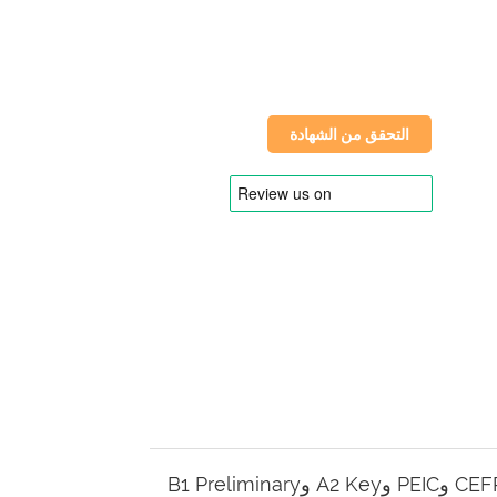
التحقق من الشهادة
وأسماء البرامج وأطر التقييم، بما في ذلك على سبيل المثال لا الحصر TOEFL® وTOEIC® وIELTS™ وCEFR وPEIC وA2 Key وB1 Preliminary