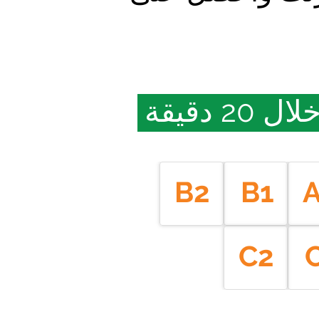
دقيقة
B2
B1
C2