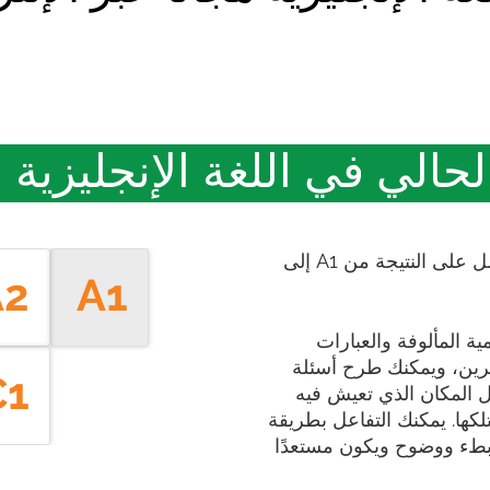
 في اللغة الإنجليزية خلال 20 
بعد اجتياز الاختبار على TESTIZER ستحصل على النتيجة من A1 إلى
A2
A1
ة المألوفة والعبارات
خرين، ويمكنك طرح أسئلة
C1
ل المكان الذي تعيش فيه
لكها. يمكنك التفاعل بطريقة
طء ووضوح ويكون مستعدًا