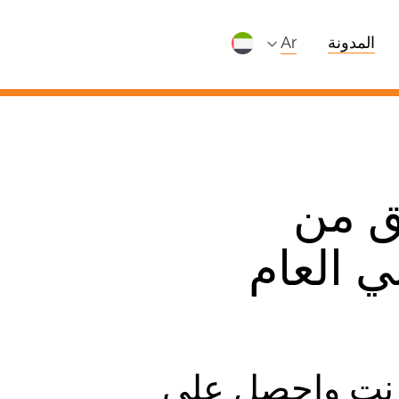
المدونة
ar
قق من
ي العام
إنترنت واحصل على