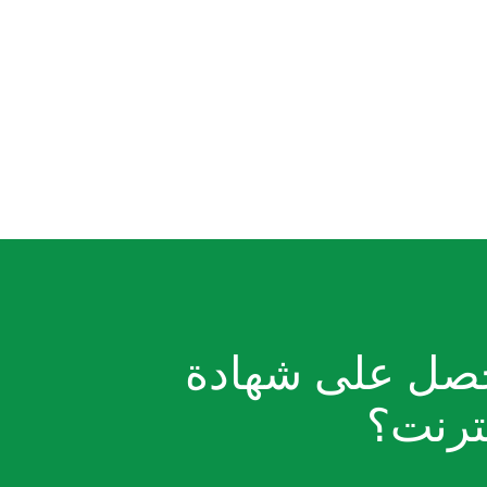
صل على شهادة
نترنت؟