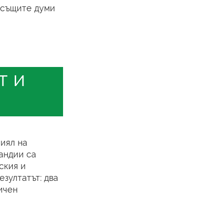
е същите думи
т и
лиял на
андии са
ския и
езултатът: два
ичен