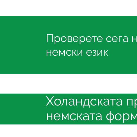
Проверете сега н
немски език
Холандската п
немската фор