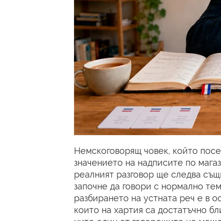
Немскоговорящ човек, който посе
значението на надписите по магаз
реалният разговор ще следва същ
започне да говори с нормално тем
разбирането на устната реч е в о
които на хартия са достатъчно бли