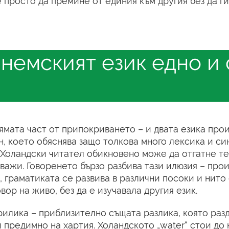
просто да премине от единия към другия без да ги
 немският език едно и
мата част от припокриването – и двата езика прои
, което обяснява защо толкова много лексика и си
. Холандски читател обикновено може да отгатне т
 важи. Говоренето бързо разбива тази илюзия – пр
, граматиката се развива в различни посоки и нито
ор на живо, без да е изучавала другия език.
илика – приблизително същата разлика, която раз
 предимно на хартия. Холандското „water“ стои до