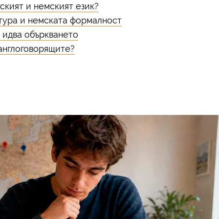
ският и немският език?
тура и немската формалност
 идва объркването
 англоговорящите?