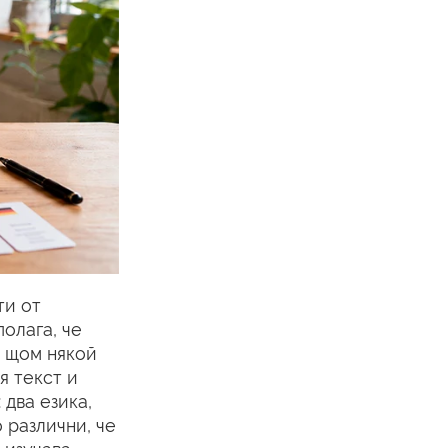
ти от
олага, че
, щом някой
я текст и
два езика,
о различни, че