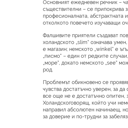
Основният ежедневен речник – час
съществителни – се припокрива з
професионалната, абстрактната ил
отколкото повечето изучаващи оча
Фалшивите приятели създават пов
холандското „slim“ означава умен
е магазин; немското „winkel“ е ъгъ
„писмо“ – един от редките случаи
„море“, докато немското „see“ мож
род.
Проблемът обикновено се проявяв
чувства достатъчно уверен, за да
все още не е достатъчно опитен, з
Холандскоговорящ, който учи немс
направил абсолютен начинаещ, но
за доверие и по-трудни за забеляз