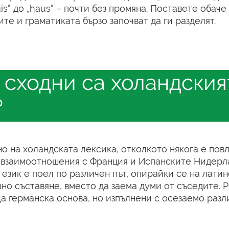
uis“ до „haus“ – почти без промяна. Поставете обач
те и граматиката бързо започват да ги разделят.
 сходни са холандския
?
о на холандската лексика, отколкото някога е пов
и взаимоотношения с Франция и Испанските Нидерл
език е поел по различен път, опирайки се на латин
но съставяне, вместо да заема думи от съседите. Р
ща германска основа, но изпълнени с осезаемо разл