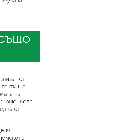
 изучава.
 също
злизат от
нтактична
емата на
оизношението
 една от
деля
 немското