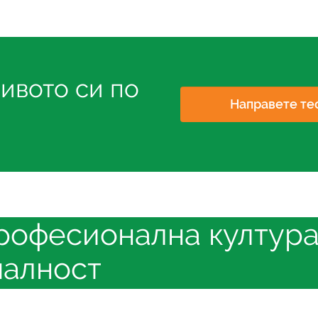
ивото си по
Направете те
рофесионална култура
малност