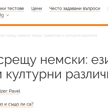
чки тестове
Цени
Често задавани въпроси
bg
ки срещу немски: езици, граматика и културни различия
срещу немски: ез
и културни различ
zer: Pavel
о и също ли са?