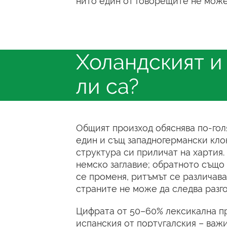
нито един от говорещите не може 
Холандският и
ли са?
Общият произход обяснява по-голя
един и същ западногермански клон
структура си приличат на хартия
немско заглавие; обратното също
се променя, ритъмът се различава
страните не може да следва разгов
Цифрата от 50–60% лексикална пр
испанския от португалския – важи