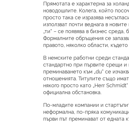
Прямотата е характерна за холанд
новодошлите. Колега, който посо
просто така се изразява несъгла
използват почти веднага в новите
„ти“ – се появява в бизнес среда,
Формалните обръщения се запазва
правото, няколко области, където
В немските работни среди станда
стандартно при първите срещи и в
преминаването към „du“ се изчак
отношенията. Титулите също имат 
някого просто като „Herr Schmidt
официална обстановка.
По-младите компании и стартъпит
неформална, по-пряка комуникация
първи път преминават от едната 