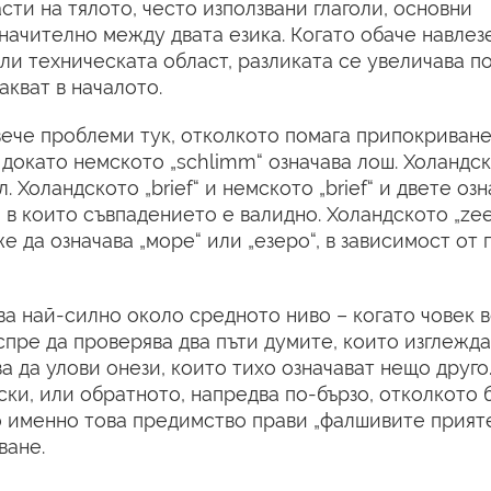
ти на тялото, често използвани глаголи, основни
начително между двата езика. Когато обаче навлез
и техническата област, разликата се увеличава по
кват в началото.
ече проблеми тук, отколкото помага припокриване
, докато немското „schlimm“ означава лош. Холандск
л. Холандското „brief“ и немското „brief“ и двете оз
, в които съвпадението е валидно. Холандското „zee
е да означава „море“ или „езеро“, в зависимост от
а най-силно около средното ниво – когато човек в
 спре да проверява два пъти думите, които изглежда
а да улови онези, които тихо означават нещо друго
ки, или обратното, напредва по-бързо, отколкото б
 именно това предимство прави „фалшивите прият
ване.