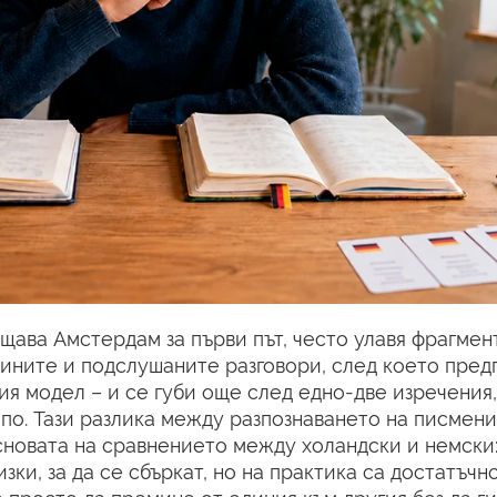
щава Амстердам за първи път, често улавя фрагмен
ините и подслушаните разговори, след което предп
ия модел – и се губи още след едно-две изречения
по. Тази разлика между разпознаването на писмени
сновата на сравнението между холандски и немски: 
зки, за да се сбъркат, но на практика са достатъчн