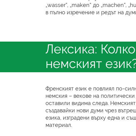
„wasser“, „maken“ до „machen“, „h
в пълно изречение и редът на думи
Лексика: Колко
немският език
Френският език е повлиял по-силн
немския – векове на политическ
оставили видима следа. Немският 
създавайки нови думи чрез вътреш
езика, изградени върху една и съ
материал.