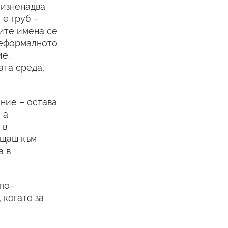
 изненадва
е груб –
ките имена се
 неформалното
ие.
ата среда,
ение – остава
 а
 в
ъщаш към
а в
по-
 когато за