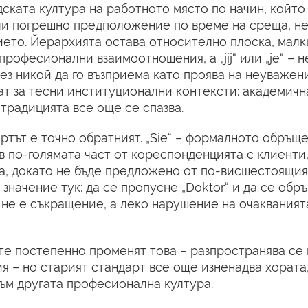
ската култура на работното място по начин, който
чи погрешно предположение по време на среща, не 
сието. Йерархията остава относително плоска, мал
 професионални взаимоотношения, а „jij“ или „je“ –
 без никой да го възприема като проява на неуважен
т за тесни институционални контексти: академичн
 традицията все още се спазва.
ртът е точно обратният. „Sie“ – формалното обръщ
 по-голямата част от кореспонденцията с клиенти,
ва, докато не бъде предложено от по-висшестоящия
значение тук: да се пропусне „Doktor“ и да се обр
“ не е съкращение, а леко нарушение на очакваният
е постепенно променят това – разпространява се 
 – но старият стандарт все още изненадва хората,
към другата професионална култура.