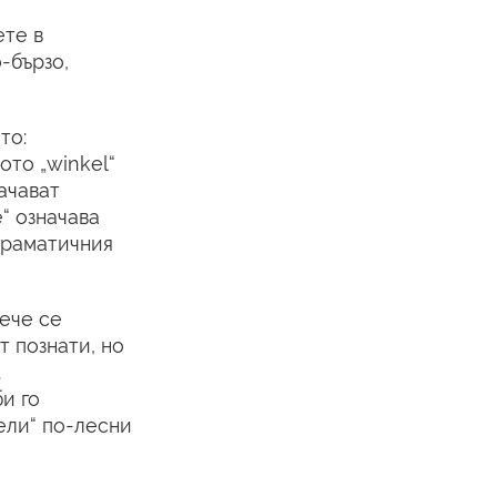
ете в
-бързо,
то:
ото „winkel“
начават
“ означава
 граматичния
ече се
т познати, но
.
и го
ели“ по-лесни