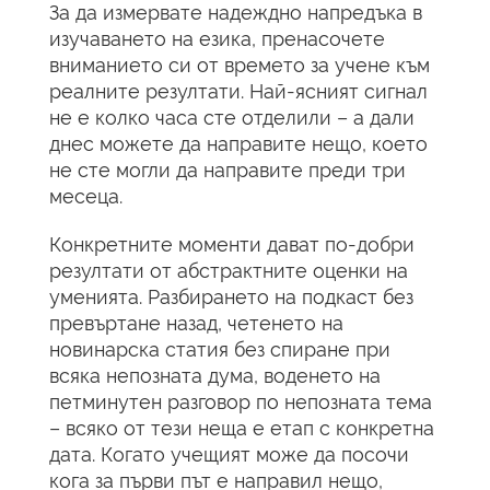
За да измервате надеждно напредъка в
изучаването на езика, пренасочете
вниманието си от времето за учене към
реалните резултати. Най-ясният сигнал
не е колко часа сте отделили – а дали
днес можете да направите нещо, което
не сте могли да направите преди три
месеца.
Конкретните моменти дават по-добри
резултати от абстрактните оценки на
уменията. Разбирането на подкаст без
превъртане назад, четенето на
новинарска статия без спиране при
всяка непозната дума, воденето на
петминутен разговор по непозната тема
– всяко от тези неща е етап с конкретна
дата. Когато учещият може да посочи
кога за първи път е направил нещо,