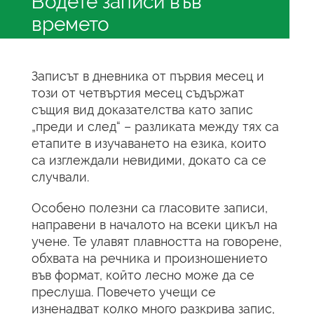
Водете записи във
времето
Записът в дневника от първия месец и
този от четвъртия месец съдържат
същия вид доказателства като запис
„преди и след“ – разликата между тях са
етапите в изучаването на езика, които
са изглеждали невидими, докато са се
случвали.
Особено полезни са гласовите записи,
направени в началото на всеки цикъл на
учене. Те улавят плавността на говорене,
обхвата на речника и произношението
във формат, който лесно може да се
преслуша. Повечето учещи се
изненадват колко много разкрива запис,