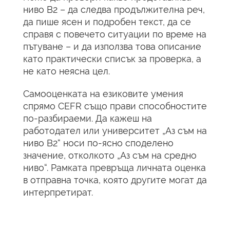
ниво B2 – да следва продължителна реч,
да пише ясен и подробен текст, да се
справя с повечето ситуации по време на
пътуване – и да използва това описание
като практически списък за проверка, а
не като неясна цел.
Самооценката на езиковите умения
спрямо CEFR също прави способностите
по-разбираеми. Да кажеш на
работодател или университет „Аз съм на
ниво B2“ носи по-ясно споделено
значение, отколкото „Аз съм на средно
ниво“. Рамката превръща личната оценка
в отправна точка, която другите могат да
интерпретират.