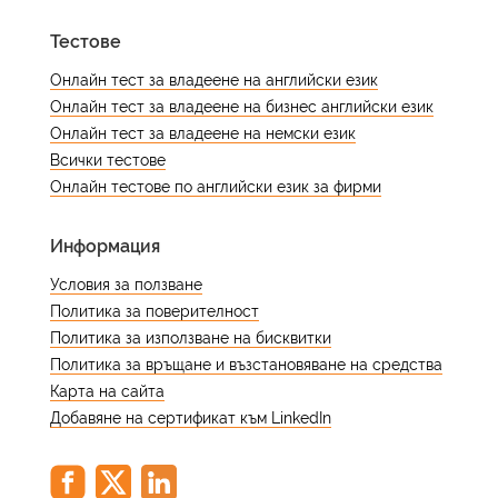
термини – не само усещане за
се намирате, но не и защо.
следващото ниво и преценете дали
подобрение, а документирано
Тестове
можете да се справите с тези задачи
преминаване от едно ниво по CEFR
с лекота – не перфектно, но без
Онлайн тест за владеене на английски език
към друго.
значително усилие. Структурираният
Онлайн тест за владеене на бизнес английски език
тест потвърждава дали тази
Онлайн тест за владеене на немски език
самооценка е точна, преди да се
Всички тестове
запишете за официален изпит или
Онлайн тестове по английски език за фирми
кандидатстване.
Информация
Условия за ползване
Политика за поверителност
Политика за използване на бисквитки
Политика за връщане и възстановяване на средства
Карта на сайта
Добавяне на сертификат към LinkedIn