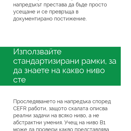
напредъкът престава да бъде просто
усещане и се превръща в
документирано постижение.
Използвайте
стандартизирани рамки, за
да знаете на какво ниво
сте
Проследяването на напредъка според
CEFR работи, защото скалата описва
реални задачи на всяко ниво, а не
абстрактни умения. Учещ на ниво B1
може да провери какво представлява