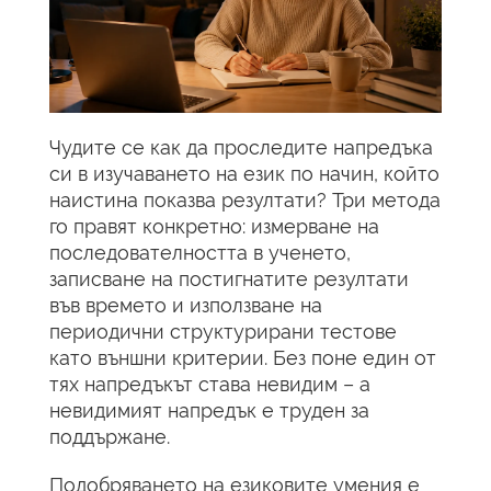
Чудите се как да проследите напредъка
си в изучаването на език по начин, който
наистина показва резултати? Три метода
го правят конкретно: измерване на
последователността в ученето,
записване на постигнатите резултати
във времето и използване на
периодични структурирани тестове
като външни критерии. Без поне един от
тях напредъкът става невидим – а
невидимият напредък е труден за
поддържане.
Подобряването на езиковите умения е