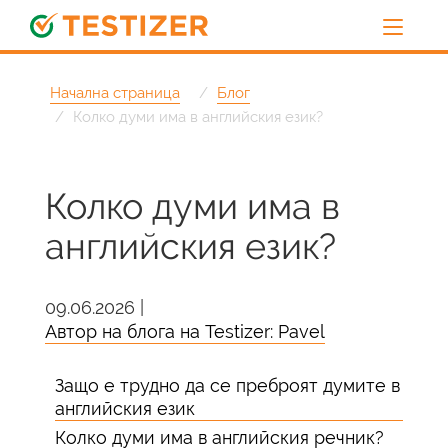
Начална страница
Блог
Колко думи има в английския език?
Колко думи има в
английския език?
09.06.2026 |
Автор на блога на Testizer: Pavel
Защо е трудно да се преброят думите в
английския език
Колко думи има в английския речник?