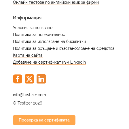
думите винаги е отражение както на
Онлайн тестове по английски език за фирми
методологията, така и на речника.
Информация
Условия за ползване
Политика за поверителност
Политика за използване на бисквитки
Политика за връщане и възстановяване на средства
Карта на сайта
Добавяне на сертификат към LinkedIn
@
© Testizer 2026
Проверка на сертификата