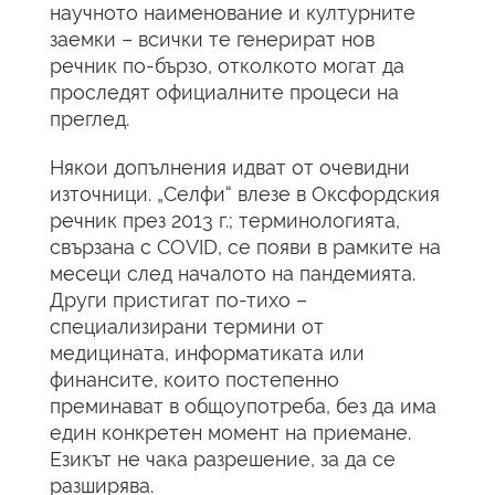
научното наименование и културните
заемки – всички те генерират нов
речник по-бързо, отколкото могат да
проследят официалните процеси на
преглед.
Някои допълнения идват от очевидни
източници. „Селфи“ влезе в Оксфордския
речник през 2013 г.; терминологията,
свързана с COVID, се появи в рамките на
месеци след началото на пандемията.
Други пристигат по-тихо –
специализирани термини от
медицината, информатиката или
финансите, които постепенно
преминават в общоупотреба, без да има
един конкретен момент на приемане.
Езикът не чака разрешение, за да се
разширява.