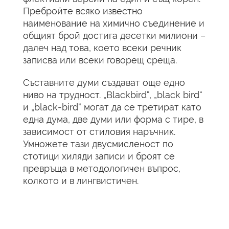
Пребройте всяко известно
наименование на химично съединение и
общият брой достига десетки милиони –
далеч над това, което всеки речник
записва или всеки говорещ среща.
Съставните думи създават още едно
ниво на трудност. „Blackbird“, „black bird“
и „black-bird“ могат да се третират като
една дума, две думи или форма с тире, в
зависимост от стиловия наръчник.
Умножете тази двусмисленост по
стотици хиляди записи и броят се
превръща в методологичен въпрос,
колкото и в лингвистичен.