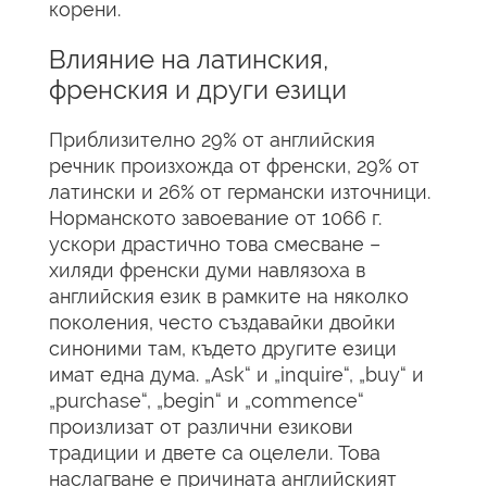
корени.
Влияние на латинския,
френския и други езици
Приблизително 29% от английския
речник произхожда от френски, 29% от
латински и 26% от германски източници.
Норманското завоевание от 1066 г.
ускори драстично това смесване –
хиляди френски думи навлязоха в
английския език в рамките на няколко
поколения, често създавайки двойки
синоними там, където другите езици
имат една дума. „Ask“ и „inquire“, „buy“ и
„purchase“, „begin“ и „commence“
произлизат от различни езикови
традиции и двете са оцелели. Това
наслагване е причината английският