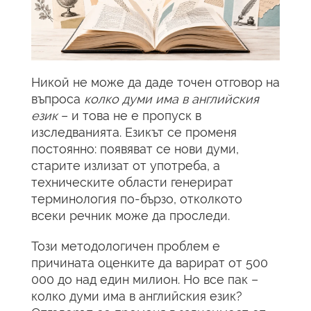
Никой не може да даде точен отговор на
въпроса
колко думи има в английския
език
– и това не е пропуск в
изследванията. Езикът се променя
постоянно: появяват се нови думи,
старите излизат от употреба, а
техническите области генерират
терминология по-бързо, отколкото
всеки речник може да проследи.
Този методологичен проблем е
причината оценките да варират от 500
000 до над един милион. Но все пак –
колко думи има в английския език?