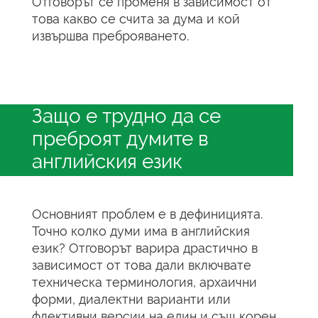
Отговорът се променя в зависимост от
това какво се счита за дума и кой
извършва преброяването.
Защо е трудно да се
преброят думите в
английския език
Основният проблем е в дефиницията.
Точно колко думи има в английския
език? Отговорът варира драстично в
зависимост от това дали включвате
техническа терминология, архаични
форми, диалектни варианти или
флективни версии на един и същ корен.