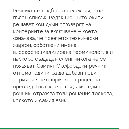
Речникът е подбрана селекция, а не
пълен списък. Редакционните екипи
решават кои думи отговарят на
критериите за включване – което
означава, че повечето технически
жаргон, собствени имена,
високоспециализирана терминология и
наскоро създаден сленг никога не се
появяват. Самият Оксфордски речник
отнема години, за да добави нови
термини чрез формален процес на
преглед. Това, което съдържа един
речник, отразява тези решения толкова,
колкото и самия език.