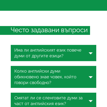
Често задавани въпроси
Има ли английският език повече
думи от другите езици?
Лексиката на английския език е
Колко английски думи
необичайно голяма според повечето
обикновено знае човек, който
оценки, отчасти поради историята
говори свободно?
му на заемане от френски, латински,
германски и други източници
Размерът на английския речник
за
едновременно. Прякото сравнение е
Смятат ли се сленговите думи за
роден говорещ, който владее езика
трудно – езиците броят и
част от английския език?
свободно, обикновено варира между