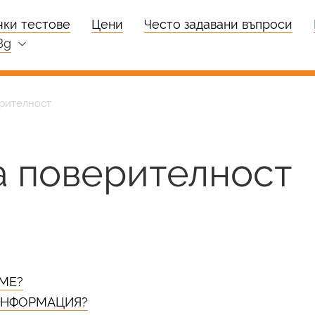
чки тестове
Цени
Често задавани въпроси
bg
ерителност
а поверителност
МЕ?
 ИНФОРМАЦИЯ?