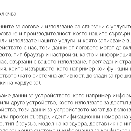
ключва:
ните за логове и използване са свързани с услугит
олзване и производителност, която нашите сървъри
ли използвате нашите услуги, и която записваме в 
ействате с нас, тези данни от логовете могат да вк
вото, тип браузър и настройки, както и информация
час, свързани с вашето използване, прегледани стр
ия, които извършвате, като например кои функции и
твото (като системна активност, доклади за грешк
ки на хардуера).
раме данни за устройството, като например информ
или друго устройство, което използвате за достъп д
йство, тези данни за устройството могат да включ
(или прокси сървър), идентификационни номера на
 тип браузър, модел на хардуера, доставчик на и
 операционна система и информация за конфигурац