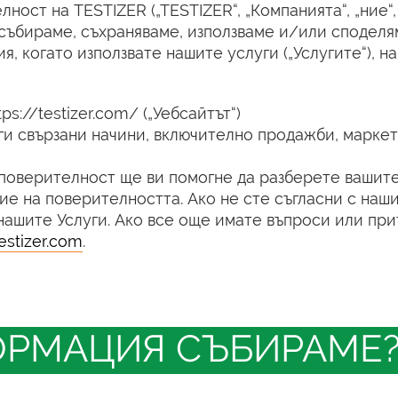
ост на TESTIZER („TESTIZER“, „Компанията“, „ние“,
а събираме, съхраняваме, използваме и/или сподел
я, когато използвате нашите услуги („Услугите“), 
s://testizer.com/ („Уебсайтът“)
ги свързани начини, включително продажби, маркет
 поверителност ще ви помогне да разберете вашите
ие на поверителността. Ако не сте съгласни с наш
 нашите Услуги. Ако все още имате въпроси или пр
estizer.com
.
ФОРМАЦИЯ СЪБИРАМЕ