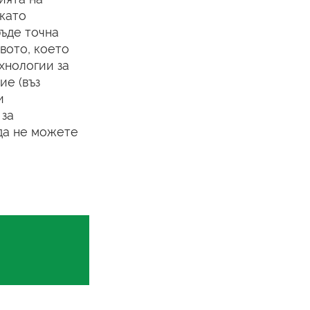
като
ъде точна
вото, което
хнологии за
ие (въз
и
 за
да не можете