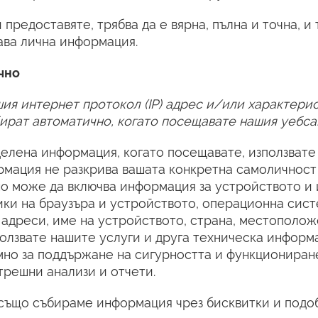
предоставяте, трябва да е вярна, пълна и точна, и 
ава лична информация.
чно
ия интернет протокол (IP) адрес и/или характери
бират автоматично, когато посещавате нашия уебса
елена информация, когато посещавате, използвате
ормация не разкрива вашата конкретна самоличност
но може да включва информация за устройството и 
ики на браузъра и устройството, операционна сист
адреси, име на устройството, страна, местополож
ползвате нашите услуги и друга техническа информа
но за поддържане на сигурността и функциониран
ътрешни анализи и отчети.
 също събираме информация чрез бисквитки и подо