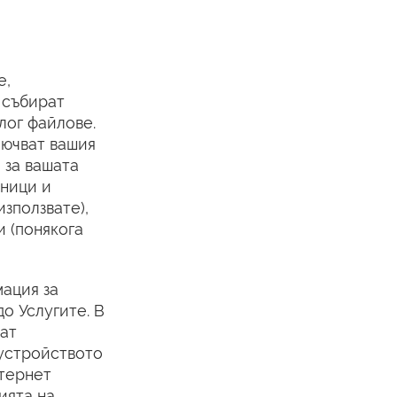
е,
 събират
лог файлове.
лючват вашия
 за вашата
аници и
зползвате),
и (понякога
ация за
о Услугите. В
ват
 устройството
нтернет
ията на