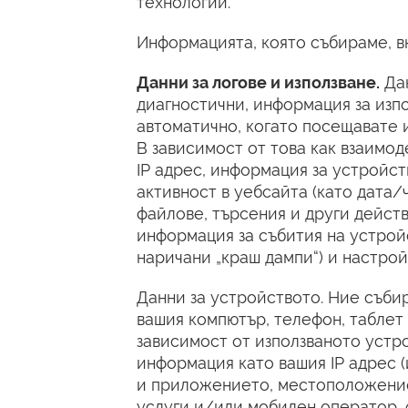
технологии.
Информацията, която събираме, в
Данни за логове и използване.
Дан
диагностични, информация за изп
автоматично, когато посещавате и
В зависимост от това как взаимод
IP адрес, информация за устройст
активност в уебсайта (като дата/
файлове, търсения и други действ
информация за събития на устройс
наричани „краш дампи“) и настрой
Данни за устройството. Ние съби
вашия компютър, телефон, таблет 
зависимост от използваното устро
информация като вашия IP адрес 
и приложението, местоположение,
услуги и/или мобилен оператор,