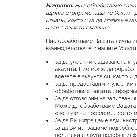
Накратко:
Ние обработваме вашат
администрираме нашите Услуги, д
измами, както и за да спазваме з
цели с вашето съгласие.
Ние обработваме Вашата лична ин
взаимодействате с нашите Услуги
За да улесним създаването и 
акаунти. Ние може да обработ
влезете в акаунта си, както и
За да предоставим и улесним 
обработваме Вашата информаци
За да отговорим на запитвани
Може да обработваме Вашата 
евентуални проблеми, които м
За да Ви изпращаме админист
за да Ви изпращаме подробнос
политики и друга подобна инф