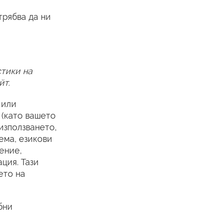
трябва да ни
стики на
йт.
 или
 (като вашето
използването,
ема, езикови
ение,
ция. Тази
ето на
бни