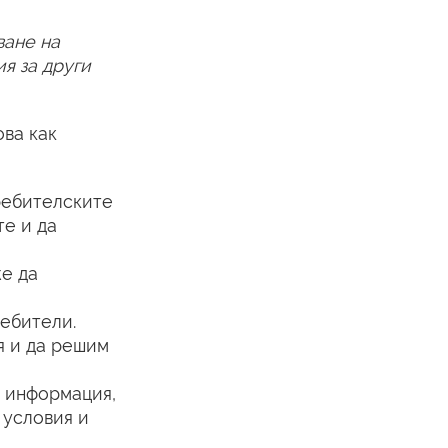
ване на
я за други
ова как
ребителските
те и да
же да
ебители.
я и да решим
 информация,
 условия и