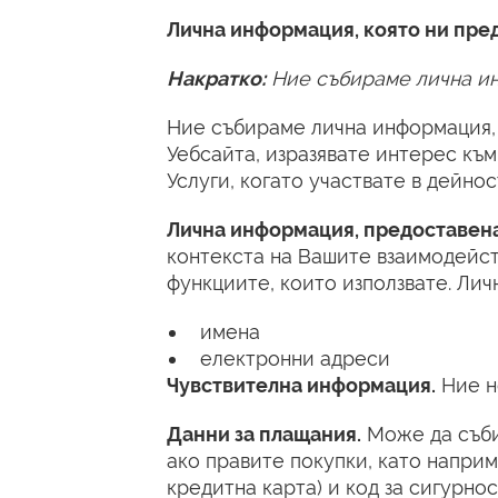
Лична информация, която ни пре
Накратко:
Ние събираме лична ин
Ние събираме лична информация, 
Уебсайта, изразявате интерес къ
Услуги, когато участвате в дейнос
Лична информация, предоставена
контекста на Вашите взаимодейств
функциите, които използвате. Лич
имена
електронни адреси
Чувствителна информация.
Ние н
Данни за плащания.
Може да съби
ако правите покупки, като напри
кредитна карта) и код за сигурно