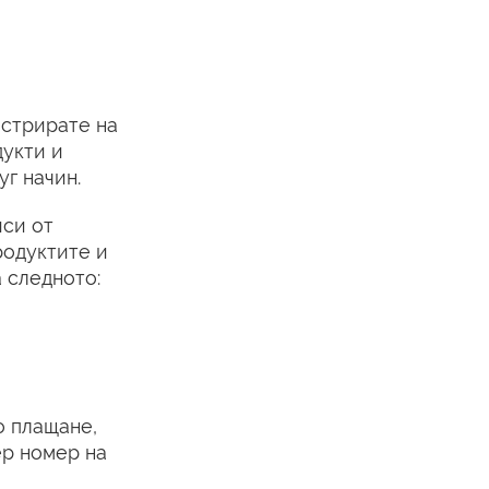
истрирате на
дукти и
уг начин.
иси от
родуктите и
 следното:
о плащане,
ер номер на