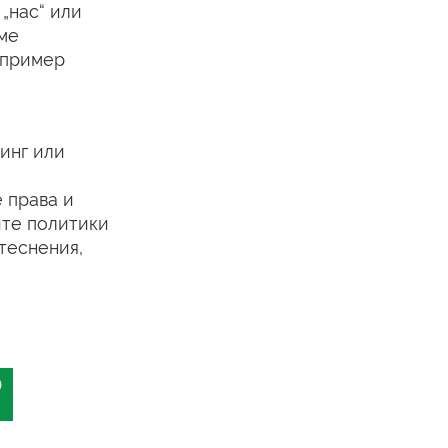
 „нас“ или
яме
например
инг или
 права и
ите политики
итеснения,
?