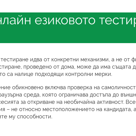
нлайн езиковото тест
тестиране идва от конкретни механизми, а не от 
стиране, проведено от дома, може да има същата 
ато са налице подходящи контролни мерки.
ение обикновено включва проверка на самоличност
раузърна среда, която ограничава достъпа до външ
сесията за откриване на необичайна активност. Вс
ия – не относно местоположението на кандидата, 
ите му способности.