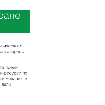
иране
физическото
достоверност
та преди
ни ресурси по
еки механизъм
а дали