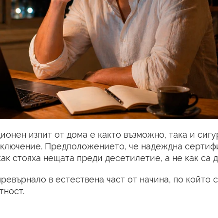
онен изпит от дома е както възможно, така и сигур
 изключение. Предположението, че надеждна сертиф
как стояха нещата преди десетилетие, а не как са д
ревърнало в естествена част от начина, по който с
тност.