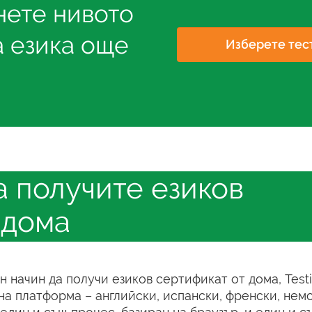
нете нивото
а езика още
Изберете тес
а получите езиков
 дома
ен начин да получи езиков сертификат от дома, Test
а платформа – английски, испански, френски, немс