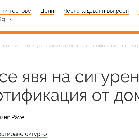
чки тестове
Цени
Често задавани въпроси
bg
 да се явя на сигурен изпит за езикова сертификация от дома 
се явя на сигурен
ртификация от до
zer: Pavel
естиране сигурно