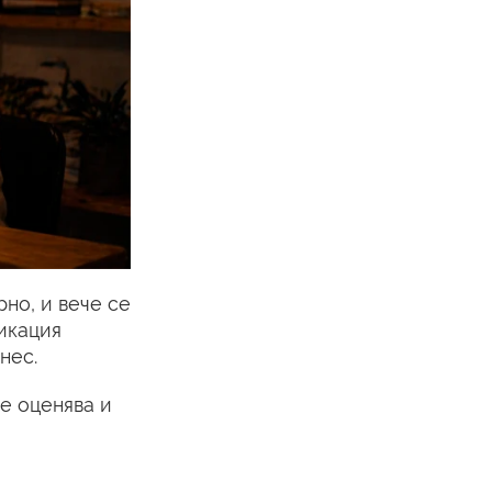
но, и вече се
икация
нес.
е оценява и