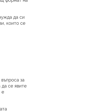
същ формат на
нужда да си
зи, които се
 въпроса за
 да се явите
 е
ата