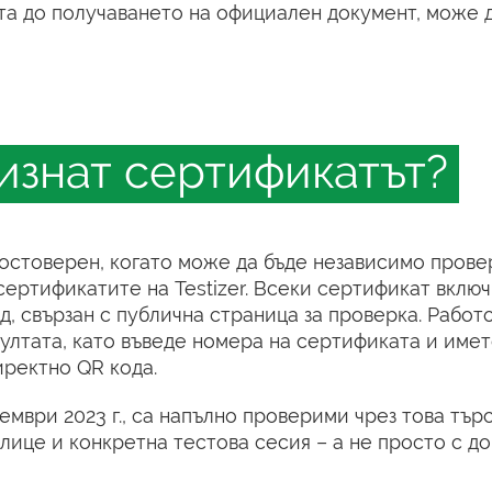
ста до получаването на официален документ, може 
изнат сертификатът?
остоверен, когато може да бъде независимо прове
сертификатите на Testizer. Всеки сертификат вклю
, свързан с публична страница за проверка. Работ
ултата, като въведе номера на сертификата и имет
иректно QR кода.
мври 2023 г., са напълно проверими чрез това тър
 лице и конкретна тестова сесия – а не просто с д