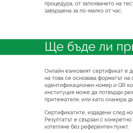
процедура, от започването на те
завършена за по-малко от час.
Ще бъде ли пр
Онлайн езиковият сертификат е д
на това се основава форматът на 
идентификационен номер и QR код
институция може да потвърди рез
притежателя, или като сканира д
Сертификатите, издадени след ное
Резултатът е свързан с конкретно
изтегляне без референтен пункт.