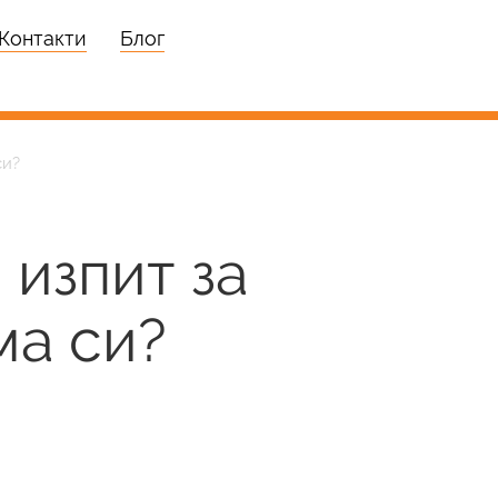
Контакти
Блог
си?
 изпит за
ма си?