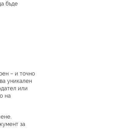
да бъде
рен – и точно
чва уникален
одател или
о на
сене.
окумент за