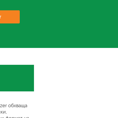
т
izer обхваща
ки,