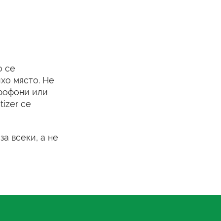
о се
хо място. Не
крофони или
izer се
а всеки, а не