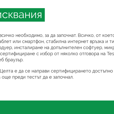
исквания
всичко необходимо, за да започнат. Всичко, от коет
аблет или смартфон, стабилна интернет връзка и ти
рдуер, инсталиране на допълнителен софтуер, ми
сертифициране с избор от няколко отговора на Test
б браузър.
 Целта е да се направи сертифицирането достъпно з
 още преди тестът да е започнал.