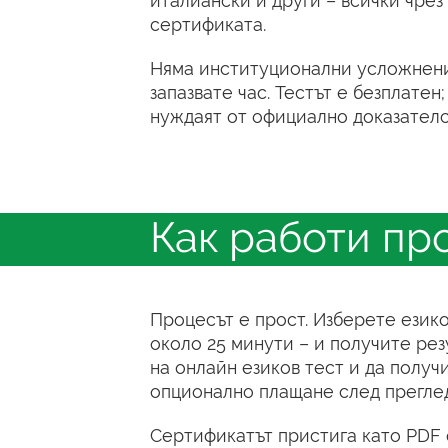
италиански и други – всички чрез
сертификата.
Няма институционални усложнения
запазвате час. Тестът е безплатен
нуждаят от официално доказателс
Как работи пр
Процесът е прост. Изберете езико
около 25 минути – и получите рез
на онлайн езиков тест и да получ
опционално плащане след преглед
Сертификатът пристига като PDF 