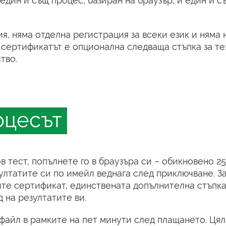
 един и същ процес, базиран на браузър, и един и 
, няма отделна регистрация за всеки език и няма 
; сертификатът е опционална следваща стъпка за те
тво.
оцесът
в тест, попълнете го в браузъра си – обикновено 25
ултатите си по имейл веднага след приключване. За
ите сертификат, единствената допълнителна стъпка
 на резултатите ви.
файл в рамките на пет минути след плащането. Цял