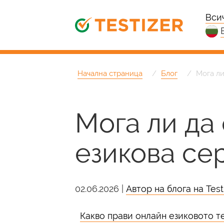
Вси
Начална страница
Блог
Мога ли
Мога ли да 
езикова се
02.06.2026 |
Автор на блога на Testi
Какво прави онлайн езиковото т