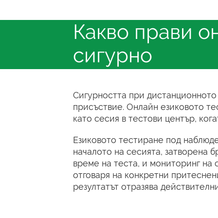
Какво прави о
сигурно
Сигурността при дистанционното 
присъствие. Онлайн езиковото те
като сесия в тестови център, ког
Езиковото тестиране под наблюд
началото на сесията, затворена б
време на теста, и мониторинг на 
отговаря на конкретни притеснен
резултатът отразява действителн