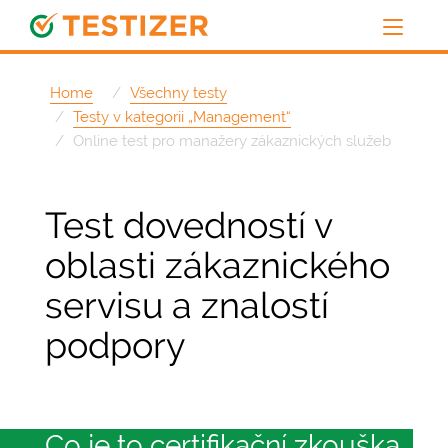
Home
Všechny testy
Testy v kategorii „Management“
Online test pro manažery zákaznických služeb
Test dovedností v
oblasti zákaznického
servisu a znalostí
podpory
Co je to certifikační zkouška