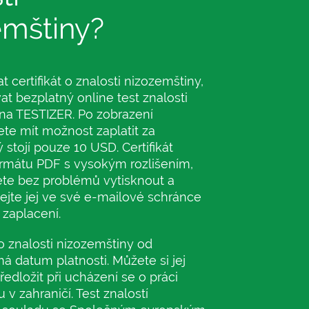
emštiny?
t certifikát o znalosti nizozemštiny,
at bezplatný online test znalosti
na TESTIZER. Po zobrazení
te mít možnost zaplatit za
rý stojí pouze 10 USD. Certifikát
ormátu PDF s vysokým rozlišením,
ete bez problémů vytisknout a
vejte jej ve své e-mailové schránce
 zaplacení.
 o znalosti nizozemštiny od
 datum platnosti. Můžete si jej
ředložit při ucházení se o práci
 v zahraničí. Test znalostí