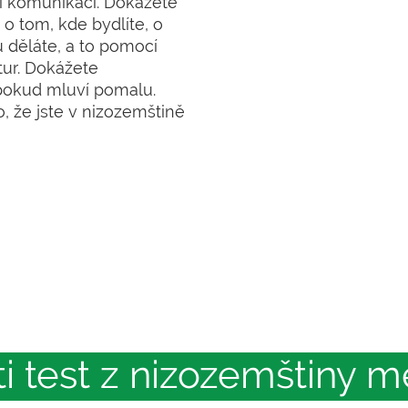
 komunikaci. Dokážete
 o tom, kde bydlíte, o
ou děláte, a to pomocí
ur. Dokážete
pokud mluví pomalu.
, že jste v nizozemštině
 test z nizozemštiny m