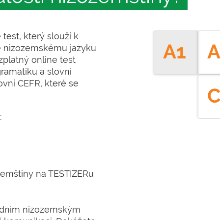
test, který slouží k
A1
A
te nizozemskému jazyku
zplatný online test
gramatiku a slovní
ovní CEFR, které se
C
:
ozemštiny na TESTIZERu
ladním nizozemským