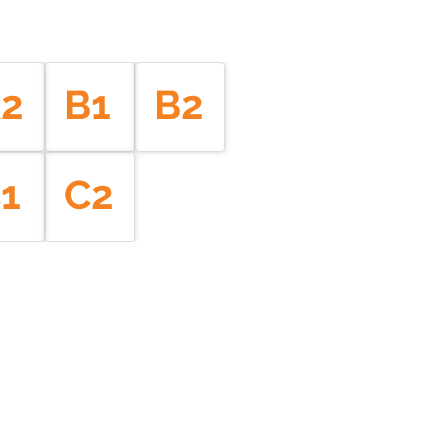
2
B1
B2
1
C2