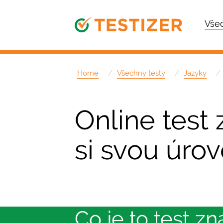
Všec
Home
Všechny testy
Jazyky
Online test 
si svou úro
Co je to test zn