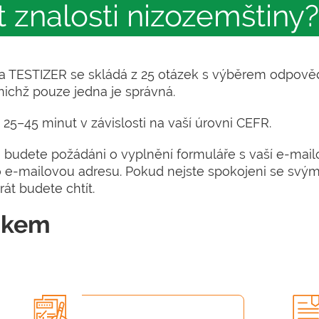
t znalosti nizozemštiny?
 na TESTIZER se skládá z 25 otázek s výběrem odpově
ichž pouze jedna je správná.
5–45 minut v závislosti na vaší úrovni CEFR.
, budete požádáni o vyplnění formuláře s vaší e-mai
o e-mailovou adresu. Pokud nejste spokojeni se svým
rát budete chtít.
rokem