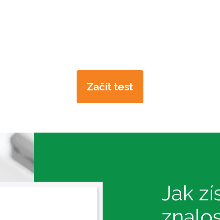
Začít test
Jak zí
znalos