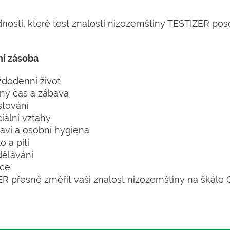
ostí, které test znalosti nizozemštiny TESTIZER poso
ní zásoba
dodenní život
ný čas a zábava
tování
iální vztahy
aví a osobní hygiena
lo a pití
ělávání
áce
 přesně změřit vaši znalost nizozemštiny na škále 