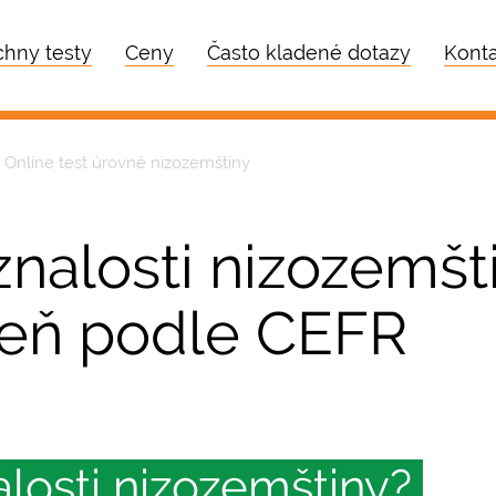
hny testy
Ceny
Často kladené dotazy
Konta
Online test úrovně nizozemštiny
znalosti nizozemšti
veň podle CEFR
alosti nizozemštiny?