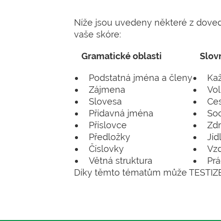
Níže jsou uvedeny některé z dovedn
vaše skóre:
Gramatické oblasti
Slov
Podstatná jména a členy
Kaž
Zájmena
Vol
Slovesa
Ces
Přídavná jména
Soc
Příslovce
Zdr
Předložky
Jíd
Číslovky
Vzd
Větná struktura
Pr
Díky těmto tématům může TESTIZER