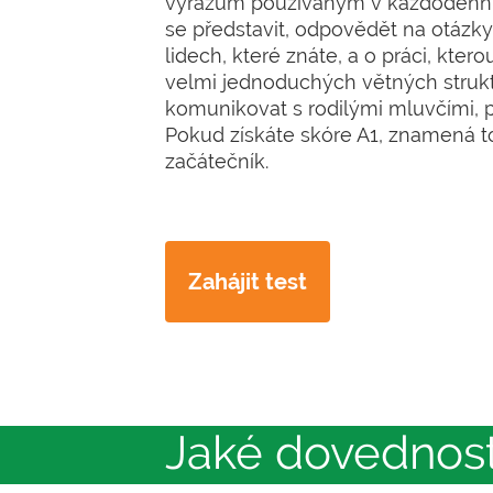
výrazům používaným v každodenní
se představit, odpovědět na otázky
lidech, které znáte, a o práci, kter
velmi jednoduchých větných strukt
komunikovat s rodilými mluvčími, 
Pokud získáte skóre A1, znamená to
začátečník.
Zahájit test
Jaké dovednosti