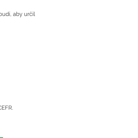
udí, aby určil
CEFR.