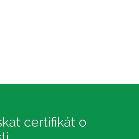
skat certifikát o
ti