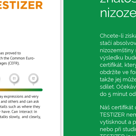
nizoz
Chcete-li získa
stačí absolvov
nizozemštiny 
výsledku bude
certifikát, kte
obdržíte ve f
takže jej můž
sdílet. Očeká
do 5 minut od
Náš certifikát
TESTIZER nemá
vytisknout a p
nebo při studiu