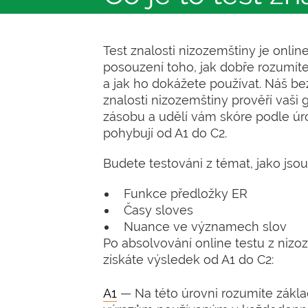
Test znalosti nizozemštiny je online 
posouzení toho, jak dobře rozumí
a jak ho dokážete používat. Náš be
znalosti nizozemštiny prověří vaši 
zásobu a udělí vám skóre podle úr
pohybují od A1 do C2.
Budete testováni z témat, jako jsou
Funkce předložky ER
Časy sloves
Nuance ve významech slov
Po absolvování online testu z niz
získáte výsledek od A1 do C2:
A1
— Na této úrovni rozumíte zák