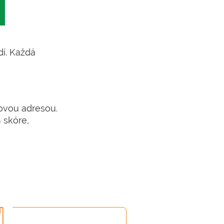
dí. Každá
lovou adresou.
 skóre,