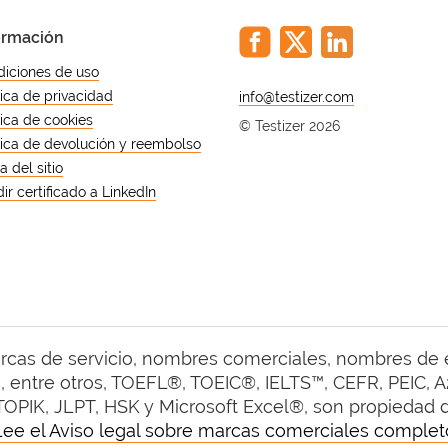
ormación
iciones de uso
tica de privacidad
@
tica de cookies
© Testizer 2026
tica de devolución y reembolso
 del sitio
ir certificado a LinkedIn
arcas de servicio, nombres comerciales, nombres de
 entre otros, TOEFL®, TOEIC®, IELTS™, CEFR, PEIC, A2 
TOPIK, JLPT, HSK y Microsoft Excel®, son propiedad de
Lee el Aviso legal sobre marcas comerciales complet