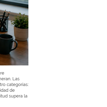
ere
meran. Las
tro categorías:
cidad de
itud supera la