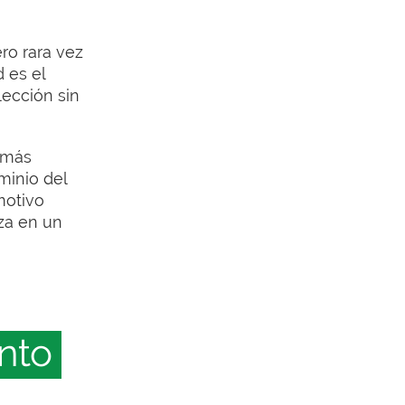
ro rara vez
 es el
lección sin
e más
minio del
motivo
iza en un
nto