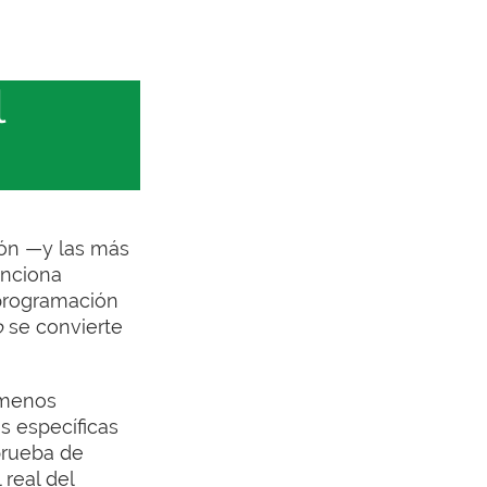
l
ión —y las más
enciona
 programación
o
se convierte
 menos
s específicas
prueba de
real del