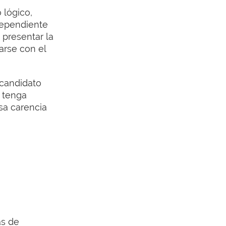
 lógico,
dependiente
 presentar la
zarse con el
 candidato
 tenga
sa carencia
as de